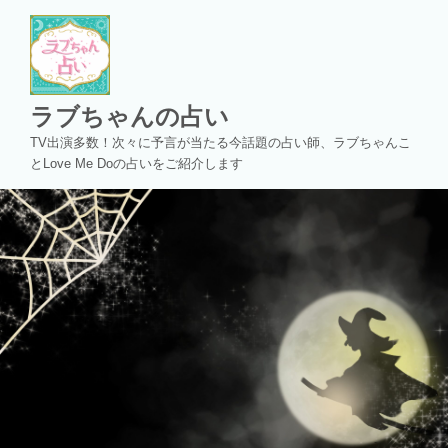
コ
ン
テ
ン
ツ
ラブちゃんの占い
へ
TV出演多数！次々に予言が当たる今話題の占い師、ラブちゃんこ
ス
とLove Me Doの占いをご紹介します
キ
ッ
プ