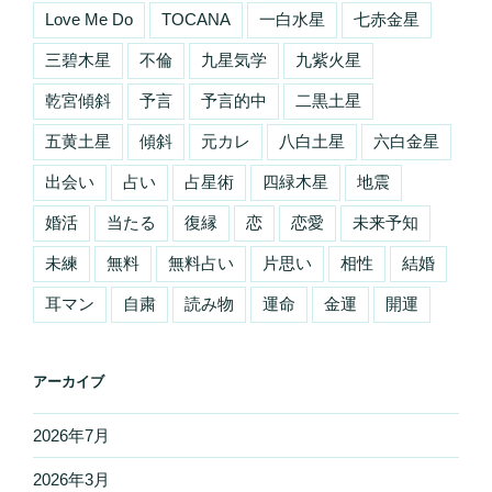
Love Me Do
TOCANA
一白水星
七赤金星
三碧木星
不倫
九星気学
九紫火星
乾宮傾斜
予言
予言的中
二黒土星
五黄土星
傾斜
元カレ
八白土星
六白金星
出会い
占い
占星術
四緑木星
地震
婚活
当たる
復縁
恋
恋愛
未来予知
未練
無料
無料占い
片思い
相性
結婚
耳マン
自粛
読み物
運命
金運
開運
アーカイブ
2026年7月
2026年3月