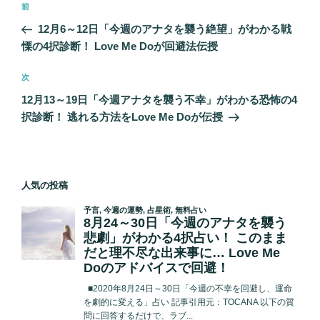
前
前
稿
の
12月6～12日「今週のアナタを襲う絶望」がわかる戦
ナ
投
慄の4択診断！ Love Me Doが回避法伝授
ビ
稿
ゲ
次
次
の
ー
12月13～19日「今週アナタを襲う不幸」がわかる恐怖の4
投
シ
択診断！ 逃れる方法をLove Me Doが伝授
稿
ョ
ン
人気の投稿