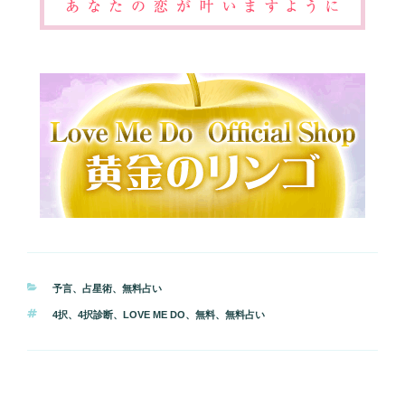
カ
予言
、
占星術
、
無料占い
テ
タ
4択
、
4択診断
、
LOVE ME DO
、
無料
、
無料占い
ゴ
グ
リ
ー
投