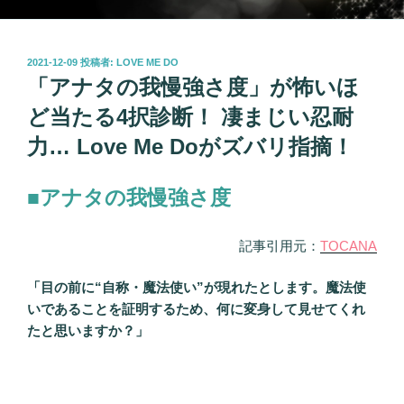
投
2021-12-09
投稿者:
LOVE ME DO
稿
「アナタの我慢強さ度」が怖いほ
日:
ど当たる4択診断！ 凄まじい忍耐
力… Love Me Doがズバリ指摘！
■アナタの我慢強さ度
記事引用元：
TOCANA
「目の前に“自称・魔法使い”が現れたとします。魔法使
いであることを証明するため、何に変身して見せてくれ
たと思いますか？」