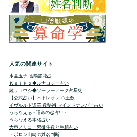
人気の関連サイト
水晶玉子 陰陽艶花占
Ｋｅｉｋｏ◆ルナロジー占い
鏡リュウジ◆ソーラーアーク占星術
【公式占い】木下レオン 帝王数
イヴルルド遙華 数秘術 マインドナンバー占い
うらなえる - 運命の恋占い -
うらなえる本格占い
大串ノリコ 紫微斗数と手相占い
アポロン山崎の姓名判断