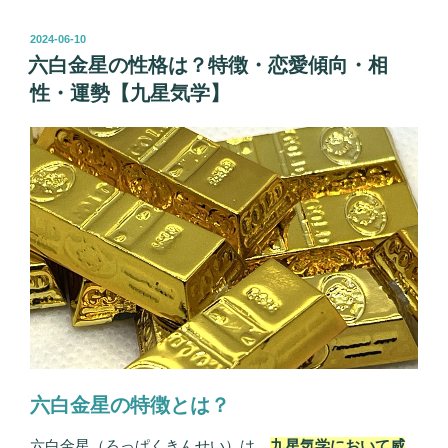
金
星
投
2024-06-10
稿
の
六白金星の性格は？特徴・恋愛傾向・相
日:
性
性・運勢【九星気学】
格
は？
特
徴・
恋
愛
傾
向・
相
性・
運
勢
【九
六白金星の特徴とは？
星
気
六白金星（ろっぱくきんせい）は、
九星気学において威