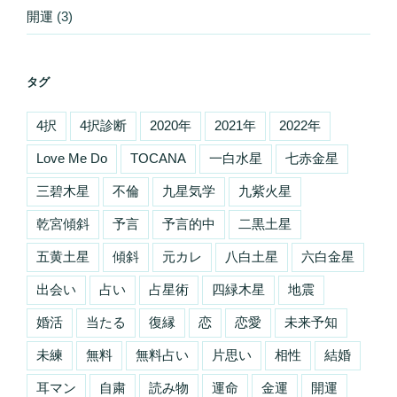
開運
(3)
タグ
4択
4択診断
2020年
2021年
2022年
Love Me Do
TOCANA
一白水星
七赤金星
三碧木星
不倫
九星気学
九紫火星
乾宮傾斜
予言
予言的中
二黒土星
五黄土星
傾斜
元カレ
八白土星
六白金星
出会い
占い
占星術
四緑木星
地震
婚活
当たる
復縁
恋
恋愛
未来予知
未練
無料
無料占い
片思い
相性
結婚
耳マン
自粛
読み物
運命
金運
開運