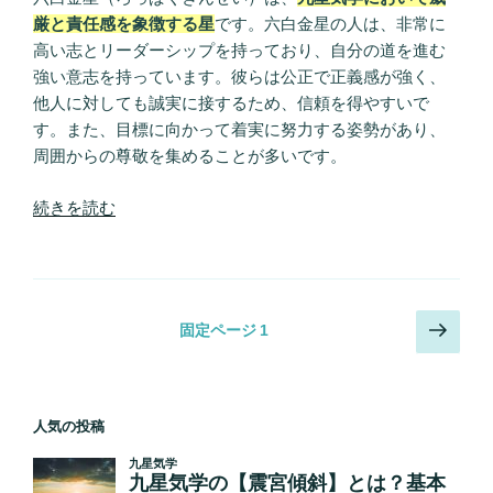
学】”
厳と責任感を象徴する星
です。六白金星の人は、非常に
の
高い志とリーダーシップを持っており、自分の道を進む
強い意志を持っています。彼らは公正で正義感が強く、
他人に対しても誠実に接するため、信頼を得やすいで
す。また、目標に向かって着実に努力する姿勢があり、
周囲からの尊敬を集めることが多いです。
“六
続きを読む
白
金
星
の
投
次
固定ページ
1
性
の
稿
格
ペ
の
は？
ー
ペ
特
人気の投稿
ジ
徴・
ー
恋
ジ