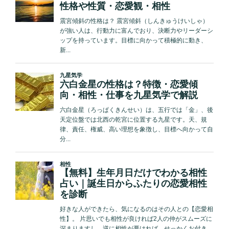
愛
送
傾
り
向・
相
性・
運
勢
【九
星
気
学】”
の