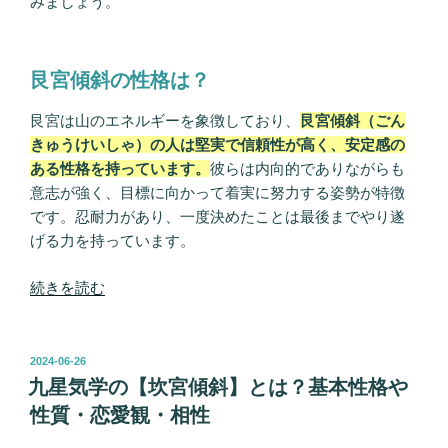
みましょう。
艮宮傾斜の性格は？
艮宮は山のエネルギーを象徴しており、
艮宮傾斜（ごん
きゅうけいしゃ）の人は堅実で信頼性が高く、安定感の
ある性格を持っています。
彼らは内向的でありながらも
意志が強く、目標に向かって着実に努力する姿勢が特徴
です。忍耐力があり、一度決めたことは最後までやり遂
げる力を持っています。
“九
続きを読む
星
気
学
投
2024-06-26
稿
の
九星気学の【坎宮傾斜】とは？基本性格や
日:
【艮
性質・恋愛観・相性
宮