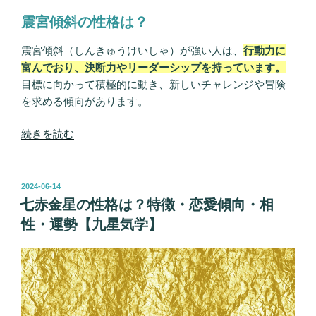
恋
震宮傾斜の性格は？
愛
観・
震宮傾斜（しんきゅうけいしゃ）が強い人は、
行動力に
相
富んでおり、決断力やリーダーシップを持っています。
性”
目標に向かって積極的に動き、新しいチャレンジや冒険
の
を求める傾向があります。
“九
続きを読む
星
気
学
投
2024-06-14
稿
の
七赤金星の性格は？特徴・恋愛傾向・相
日:
【震
性・運勢【九星気学】
宮
傾
斜】
と
は？