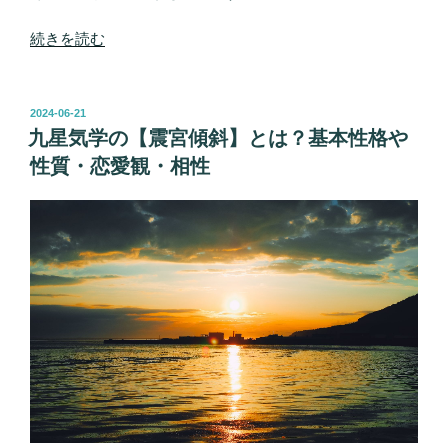
“九
続きを読む
星
気
学
投
2024-06-21
稿
の
九星気学の【震宮傾斜】とは？基本性格や
日:
【坎
性質・恋愛観・相性
宮
傾
斜】
と
は？
基
本
性
格
や
性
質・