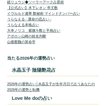
鏡リュウジ◆ソーラーアーク占星術
【公式占い】木下レオン 帝王数
イヴルルド遙華 数秘術 マインドナンバー占い
うらなえる - 運命の恋占い -
うらなえる本格占い
大串ノリコ 紫微斗数と手相占い
アポロン山崎の姓名判断
山倭厭魏の算命学
当たる2026年の運勢占い
水晶玉子 陰陽艶花占
2026年の運勢占い│水晶玉子が生年月日で占うあなたの
2026年の運勢と転機
Love Me doの占い