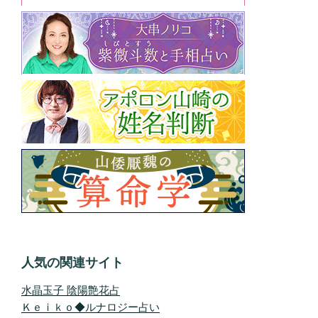
人気の関連サイト
水晶玉子 陰陽艶花占
Ｋｅｉｋｏ◆ルナロジー占い