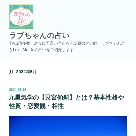
コ
ン
テ
ン
ツ
ラブちゃんの占い
へ
TV出演多数！次々に予言が当たる今話題の占い師、ラブちゃんこ
ス
とLove Me Doの占いをご紹介します
キ
ッ
プ
月:
2024年6月
投
2024-06-26
稿
九星気学の【艮宮傾斜】とは？基本性格や
日:
性質・恋愛観・相性