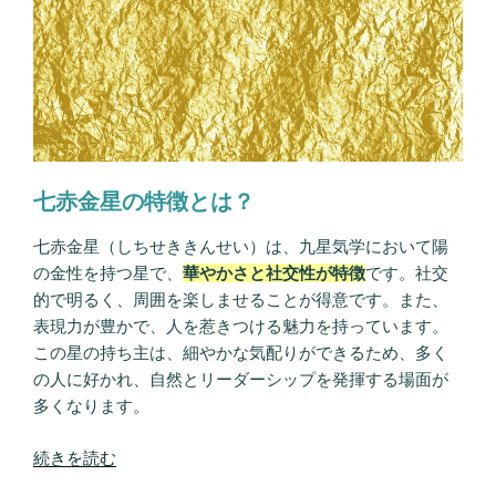
基
本
性
格
や
性
質・
恋
七赤金星の特徴とは？
愛
観・
七赤金星（しちせききんせい）は、九星気学において陽
相
の金性を持つ星で、
華やかさと社交性が特徴
です。社交
性”
的で明るく、周囲を楽しませることが得意です。また、
の
表現力が豊かで、人を惹きつける魅力を持っています。
この星の持ち主は、細やかな気配りができるため、多く
の人に好かれ、自然とリーダーシップを発揮する場面が
多くなります。
“七
続きを読む
赤