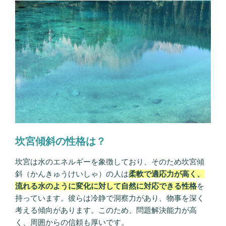
傾
斜】
と
は？
基
本
性
格
や
性
質・
恋
坎宮傾斜の性格は？
愛
観・
坎宮は水のエネルギーを象徴しており、そのため坎宮傾
相
斜（かんきゅうけいしゃ）の人は
柔軟で適応力が高く、
性”
流れる水のように変化に対して自然に対応できる性格
を
の
持っています。彼らは冷静で洞察力があり、物事を深く
考える傾向があります。このため、問題解決能力が高
く、周囲からの信頼も厚いです。