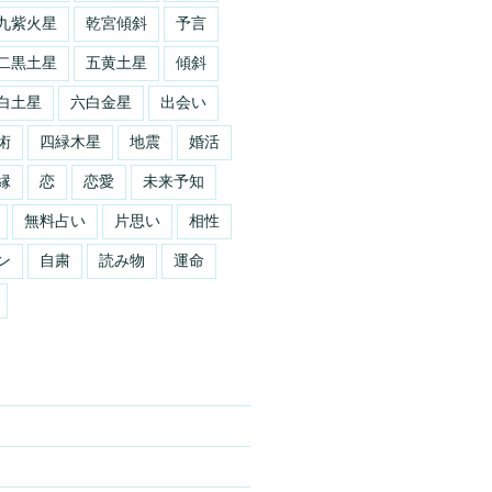
九紫火星
乾宮傾斜
予言
二黒土星
五黄土星
傾斜
白土星
六白金星
出会い
術
四緑木星
地震
婚活
縁
恋
恋愛
未来予知
無料占い
片思い
相性
ン
自粛
読み物
運命