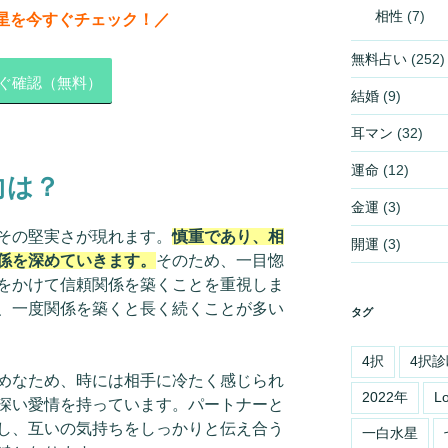
相性
(7)
星を今すぐチェック！／
無料占い
(252)
ぐ確認（無料）
結婚
(9)
耳マン
(32)
運命
(12)
向は？
金運
(3)
その堅実さが現れます。
慎重であり、相
開運
(3)
係を深めていきます。
そのため、一目惚
をかけて信頼関係を築くことを重視しま
、一度関係を築くと長く続くことが多い
タグ
4択
4択診
めなため、時には相手に冷たく感じられ
2022年
L
深い愛情を持っています。パートナーと
し、互いの気持ちをしっかりと伝え合う
一白水星