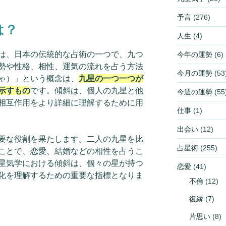
予言
(276)
は？
人生
(4)
は、日本の伝統的な占術の一つで、九つ
今年の運勢
(6)
勢や性格、相性、運気の流れを占う方法
今月の運勢
(53
ゃ）」という概念は、
九星の一つ一つが
示すもの
です。傾斜は、個人の九星と他
今週の運勢
(55
相互作用をより詳細に理解するために用
仕事
(1)
出会い
(12)
要な役割を果たします。二人の九星を比
占星術
(255)
ことで、恋愛、結婚などの相性を占うこ
星気学における傾斜は、個々の星が持つ
恋愛
(41)
化を理解するための重要な指標となりま
不倫
(12)
復縁
(7)
片思い
(8)