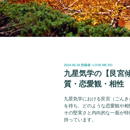
投
2024-06-26
投稿者:
LOVE ME DO
稿
九星気学の【艮宮
日:
質・恋愛観・相性
九星気学における艮宮（ごんき
を持ち、どのような恋愛観や相
その堅実さと内向的な一面が特
持っています。