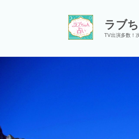
コ
ン
テ
ラブち
ン
ツ
TV出演多数！
へ
ス
キ
ッ
プ