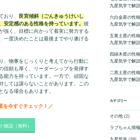
？
九星気学で解
ており、
艮宮傾斜（ごんきゅうけいし
六白金星の性
、安定感のある性格を持っています。
彼
九星気学で解
が強く、目標に向かって着実に努力する
五黄土星の性
、一度決めたことは最後までやり遂げる
九星気学で解
四緑木星の性
り、物事をじっくりと考えてから行動に
九星気学で解
の信頼も厚く、リーダーシップを発揮す
二黒土星の性
る能力を持っています。一方で、頑固な
九星気学で解
対しては譲らないことがあります。この
となる場合もあります。
カテゴリー
星を今すぐチェック！／
その他
(2)
ぐ確認（無料）
ラブちゃん情
九星気学
(28)