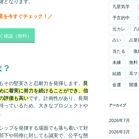
鍵となります。
九星気学
星を今すぐチェック！／
予言的中
元カレ
八
ぐ確認（無料）
占い
占星
当たる
復
未練
無料
は？
結婚
耳マ
もその堅実さと忍耐力を発揮します。
艮
金運
開運
めに着実に努力を続けることができ、信
の評価も高い
です。計画性があり、長期
持っているため、大きなプロジェクトや
アーカイブ
。
2026年7月
シップを発揮する場面でも落ち着いて対
2026年3月
部下や同僚に対しても誠実で、公平な態