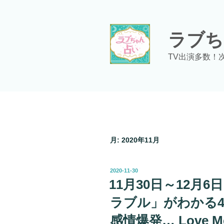
コ
ン
テ
ラブち
ン
ツ
TV出演多数！
へ
ス
キ
ッ
プ
月:
2020年11月
投
2020-11-30
稿
11月30日～12月
日:
ラブル」がわかる4
感情爆発… Love 