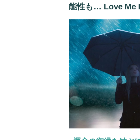
日
能性も… Love M
「今
週
の
ア
ナ
タ
を
襲
う
ト
ラ
ブ
ル」
が
わ
か
る
4