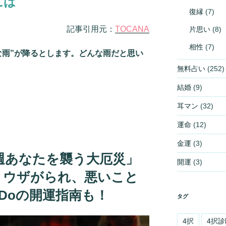
には
復縁
(7)
記事引用元：
TOCANA
片思い
(8)
相性
(7)
な雨”が降るとします。どんな雨だと思い
無料占い
(252)
結婚
(9)
耳マン
(32)
運命
(12)
金運
(3)
今週あなたを襲う大厄災」
開運
(3)
 ウザがられ、悪いこと
e Doの開運指南も！
タグ
4択
4択診