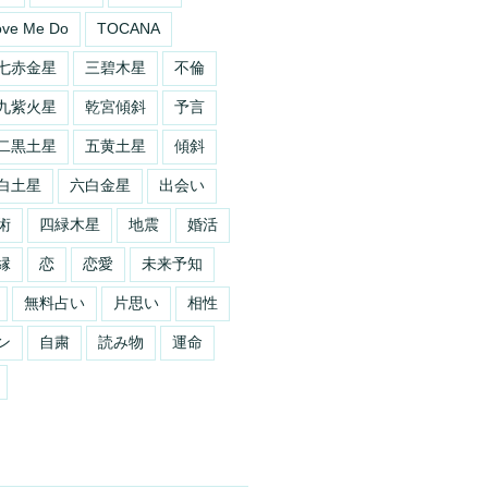
ove Me Do
TOCANA
七赤金星
三碧木星
不倫
九紫火星
乾宮傾斜
予言
二黒土星
五黄土星
傾斜
白土星
六白金星
出会い
術
四緑木星
地震
婚活
縁
恋
恋愛
未来予知
無料占い
片思い
相性
ン
自粛
読み物
運命