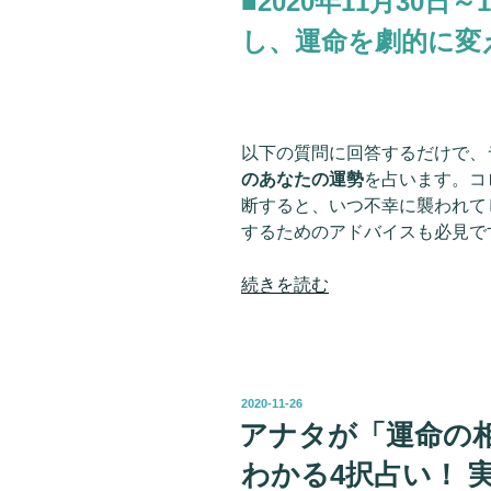
■2020年11月30
し、運命を劇的に変
以下の質問に回答するだけで、
のあなたの運勢
を占います。コ
断すると、いつ不幸に襲われて
するためのアドバイスも必見で
“11
続きを読む
月
30
日
～
投
2020-11-26
12
稿
アナタが「運命の
日:
月
わかる4択占い！ 
6