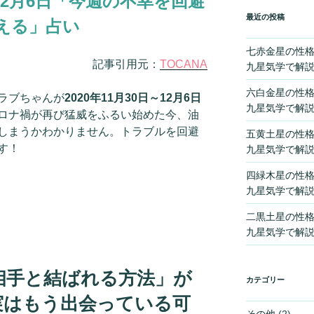
日～12月6日「今週の不幸を回避
最近の投稿
える」占い
七赤金星の性
記事引用元：
TOCANA
九星気学で解
六白金星の性
ラブちゃんが
2020年11月30日～12月6日
九星気学で解
ロナ禍が再び猛威をふるい始めた今、油
しまうかわかりません。トラブルを回避
五黄土星の性
す！
九星気学で解
四緑木星の性
九星気学で解
二黒土星の性
九星気学で解
相手と結ばれる方法」が
カテゴリー
実はもう出会っている可
その他
(2)