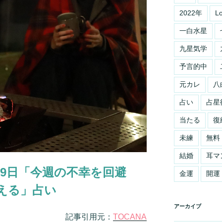
2022年
L
一白水星
九星気学
予言的中
元カレ
八
占い
占星
当たる
復
未練
無料
結婚
耳マ
日～29日「今週の不幸を回避
金運
開運
える」占い
アーカイブ
記事引用元：
TOCANA