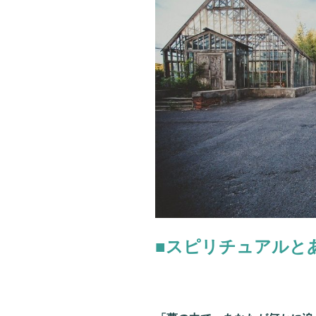
う
大
厄
災」
が
わ
か
る
4
択
占
い！
ウ
ザ
■スピリチュアルと
が
ら
れ、
悪