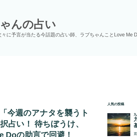
ゃんの占い
次々に予言が当たる今話題の占い師、ラブちゃんことLove Me 
人気の投稿
6日「今週のアナタを襲うト
択占い！ 待ちぼうけ、
Me Doの助言で回避！