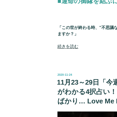
■運命の御縁を結ぶ
択
占
い！
待
「この世が終わる時、“不思議
ち
ますか？」
ぼ
う
“ア
続きを読む
け、
ナ
感
タ
情
が
爆
「運
発…
投
2020-11-24
命
Love
稿
11月23～29日「
日:
の
Me
がわかる4択占い！
相
Do
手
の
ばかり… Love M
と
助
結
言
ば
で