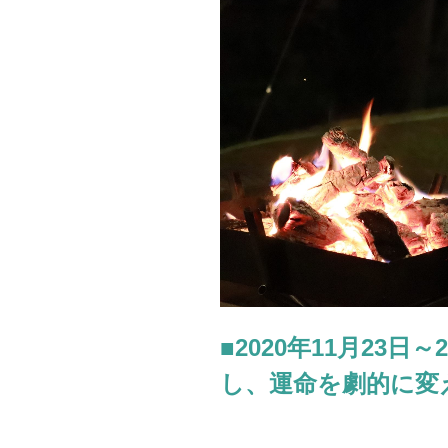
れ
回
る
避！”
方
の
法」
が
わ
か
る
4
択
占
い！
実
は
■2020年11月23
も
う
し、運命を劇的に変
出
会