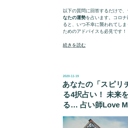
っ
て
以下の質問に回答するだけで、
い
なたの運勢
を占います。コロナ
る
ると、いつ不幸に襲われてしま
可
ためのアドバイスも必見です！
能
性
“11
続きを読む
も…
月
Love
23
Me
～
Do
29
の
投
2020-11-19
日
稿
あなたの「スピリ
ア
日:
「今
ド
る4択占い！ 未来
週
バ
あ
る… 占い師Love 
イ
な
ス！”
た
の
を
襲