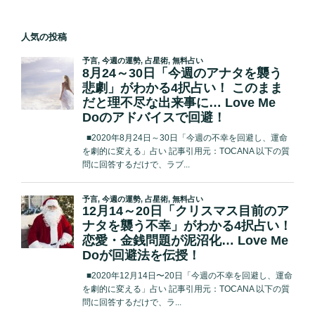
を
ペ
の
わ
Love
ー
ペ
か
Me
人気の投稿
ジ
る
ー
Do
「ジ
が
ジ
キ
徹
送
ル
底
り
と
解
ハ
説！”
イ
の
ド
占
い」
が
ヤ
バ
イ！
実
は