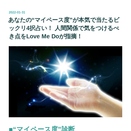
た
の
投
2022-01-31
稿
オ
あなたの“マイペース度”が本気で当たるビ
日:
タ
ックリ4択占い！ 人間関係で気をつけるべ
ク
き点をLove Me Doが指摘！
度
が
わ
か
っ
て
し
ま
う
4
択
占
い！
■“マイペース度”診断
周