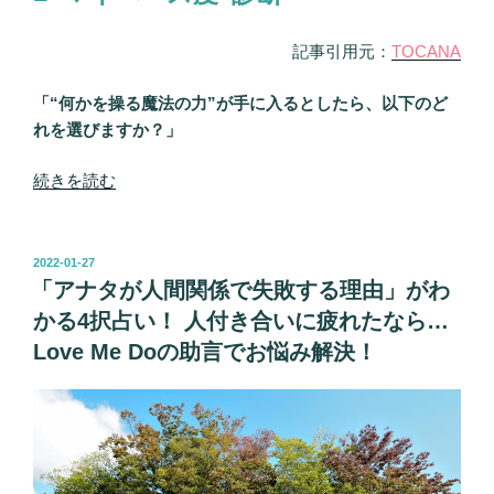
囲
記事引用元：
TOCANA
の“意
外
「“何かを操る魔法の力”が手に入るとしたら、以下のど
な
れを選びますか？」
評
価”も
“あ
続きを読む
ズ
な
バ
た
リ
の“マ
投
判
2022-01-27
稿
イ
「アナタが人間関係で失敗する理由」がわ
明、
日:
ペ
Love
かる4択占い！ 人付き合いに疲れたなら…
ー
Me
Love Me Doの助言でお悩み解決！
ス
Do
度”が
が
本
問
気
題
で
点