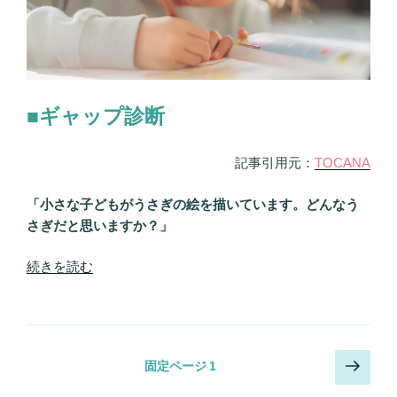
極
み
の
解
4
決！”
択
の
占
■ギャップ診断
い！
自
記事引用元：
TOCANA
立
心、
「小さな子どもがうさぎの絵を描いています。どんなう
自
さぎだと思いますか？」
尊
心…
“あ
続きを読む
足
な
り
た
な
の
い
裏
要
投
次
固定ページ
1
表
素
の
稿
が