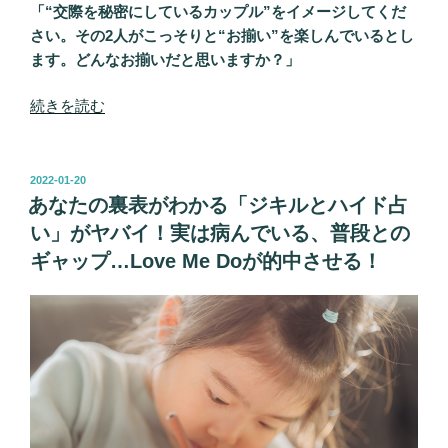
「“交際を秘密にしているカップル”をイメージしてくだ
付
さい。その2人がこっそりと“お揃い”を楽しんでいるとし
き
ます。どんなお揃いだと思いますか？」
合
い
“「あ
続きを読む
に
な
疲
た
れ
に
投
た
2022-01-20
稿
欠
あなたの裏表がわかる「ジキルとハイド占
な
日:
け
ら…
い」がヤバイ！実は病んでいる、普段との
て
Love
ギャップ…Love Me Doが的中させる！
い
Me
る
Do
心」
の
が
助
わ
言
か
で
る
お
究
悩