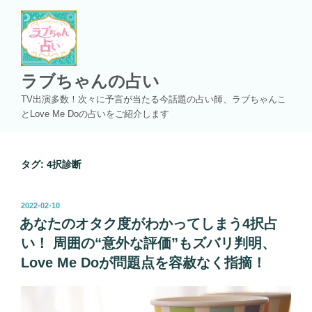
コ
ン
テ
ン
ツ
ラブちゃんの占い
へ
TV出演多数！次々に予言が当たる今話題の占い師、ラブちゃんこ
ス
とLove Me Doの占いをご紹介します
キ
ッ
プ
タグ:
4択診断
投
2022-02-10
稿
あなたのオタク度がわかってしまう4択占
日:
い！ 周囲の“意外な評価”もズバリ判明、
Love Me Doが問題点を容赦なく指摘！