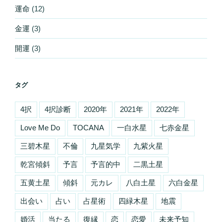
運命
(12)
金運
(3)
開運
(3)
タグ
4択
4択診断
2020年
2021年
2022年
Love Me Do
TOCANA
一白水星
七赤金星
三碧木星
不倫
九星気学
九紫火星
乾宮傾斜
予言
予言的中
二黒土星
五黄土星
傾斜
元カレ
八白土星
六白金星
出会い
占い
占星術
四緑木星
地震
婚活
当たる
復縁
恋
恋愛
未来予知