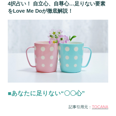
間
け
4択占い！ 自立心、自尊心…足りない要素
関
る
をLove Me Doが徹底解説！
係
べ
で
き
失
点
敗
を
す
Love
る
Me
理
Do
由」
が
が
指
わ
摘！”
か
の
る
4
■あなたに足りない“〇〇心”
択
占
記事引用元：
TOCANA
い！
人