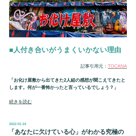
当
を
た
容
る
赦
ビ
な
ッ
く
ク
指
リ
摘！”
■人付き合いがうまくいかない理由
4
の
択
記事引用元：
TOCANA
占
い！
「お化け屋敷から出てきた2人組の感想が聞こえてきたと
人
します。何が一番怖かったと言っているでしょう？」
間
関
“「ア
続きを読む
係
ナ
で
タ
気
が
投
を
2022-01-24
稿
人
「あなたに欠けている心」がわかる究極の
つ
日: