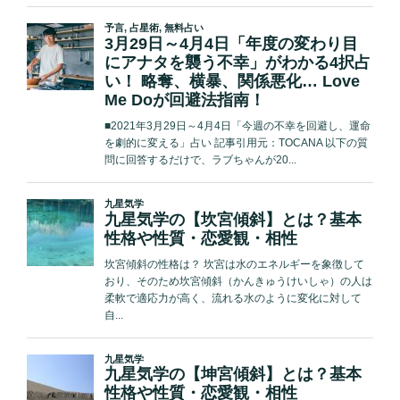
病
ん
で
い
る、
普
段
と
の
ギ
ャ
ッ
プ…
Love
Me
Do
が
的
中