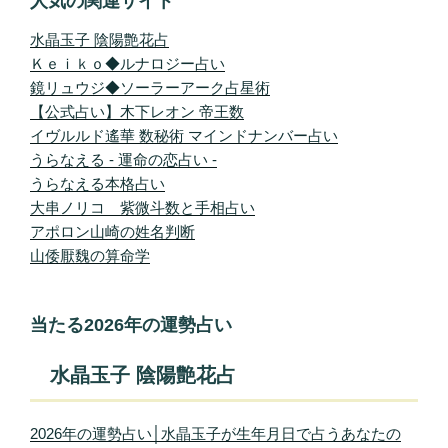
人気の関連サイト
水晶玉子 陰陽艶花占
Ｋｅｉｋｏ◆ルナロジー占い
鏡リュウジ◆ソーラーアーク占星術
【公式占い】木下レオン 帝王数
イヴルルド遙華 数秘術 マインドナンバー占い
うらなえる - 運命の恋占い -
うらなえる本格占い
大串ノリコ 紫微斗数と手相占い
アポロン山崎の姓名判断
山倭厭魏の算命学
当たる2026年の運勢占い
水晶玉子 陰陽艶花占
2026年の運勢占い│水晶玉子が生年月日で占うあなたの