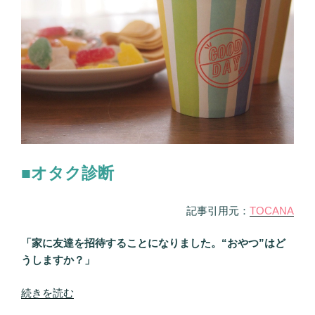
■オタク診断
記事引用元：
TOCANA
「家に友達を招待することになりました。“おやつ”はど
うしますか？」
“あ
続きを読む
な