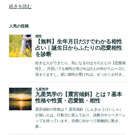
“九
続きを読む
星
気
人気の投稿
学
の
【暗
剣
殺】
と
は？
意
味・
影
響・
避
け
方
を