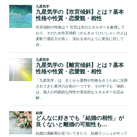
徹
底
解
説”
の