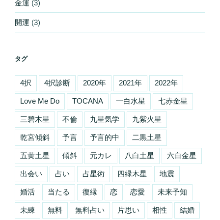
金運
(3)
開運
(3)
タグ
4択
4択診断
2020年
2021年
2022年
Love Me Do
TOCANA
一白水星
七赤金星
三碧木星
不倫
九星気学
九紫火星
乾宮傾斜
予言
予言的中
二黒土星
五黄土星
傾斜
元カレ
八白土星
六白金星
出会い
占い
占星術
四緑木星
地震
婚活
当たる
復縁
恋
恋愛
未来予知
未練
無料
無料占い
片思い
相性
結婚