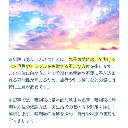
暗剣殺（あんけんさつ）とは、
九星気学において避ける
べき厄災やトラブルを象徴する不吉な方位
を指します。
この方位に向かうことで予期せぬ問題や不運に巻き込ま
れる可能性が高まるため、旅行や引っ越しなどの際には
特に注意が必要です。
本記事では、暗剣殺の基本的な意味や影響、暗剣殺の時
期や方位の確認方法、実生活での避け方や対策を詳しく
解説します。暗剣殺の理解を深め、自分や家族の運勢を
守りましょう。