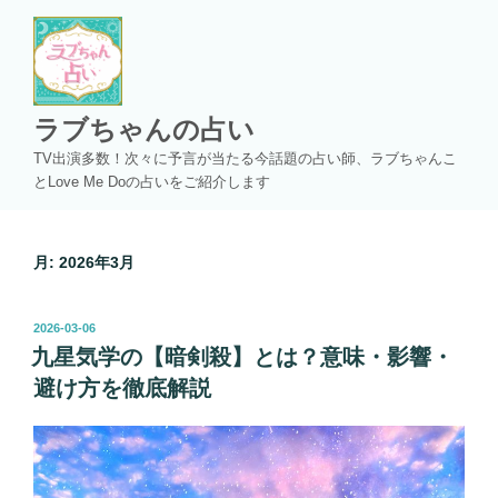
コ
ン
テ
ン
ツ
ラブちゃんの占い
へ
TV出演多数！次々に予言が当たる今話題の占い師、ラブちゃんこ
ス
とLove Me Doの占いをご紹介します
キ
ッ
プ
月:
2026年3月
投
2026-03-06
稿
九星気学の【暗剣殺】とは？意味・影響・
日:
避け方を徹底解説