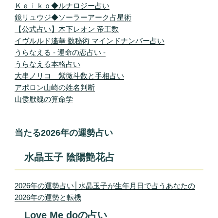
Ｋｅｉｋｏ◆ルナロジー占い
鏡リュウジ◆ソーラーアーク占星術
【公式占い】木下レオン 帝王数
イヴルルド遙華 数秘術 マインドナンバー占い
うらなえる - 運命の恋占い -
うらなえる本格占い
大串ノリコ 紫微斗数と手相占い
アポロン山崎の姓名判断
山倭厭魏の算命学
当たる2026年の運勢占い
水晶玉子 陰陽艶花占
2026年の運勢占い│水晶玉子が生年月日で占うあなたの
2026年の運勢と転機
Love Me doの占い