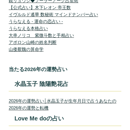
鏡リュウジ◆ソーラーアーク占星術
【公式占い】木下レオン 帝王数
イヴルルド遙華 数秘術 マインドナンバー占い
うらなえる - 運命の恋占い -
うらなえる本格占い
大串ノリコ 紫微斗数と手相占い
アポロン山崎の姓名判断
山倭厭魏の算命学
当たる2026年の運勢占い
水晶玉子 陰陽艶花占
2026年の運勢占い│水晶玉子が生年月日で占うあなたの
2026年の運勢と転機
Love Me doの占い