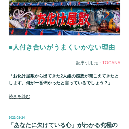
当
を
た
容
る
赦
ビ
な
ッ
く
ク
指
リ
摘！”
■人付き合いがうまくいかない理由
4
の
択
記事引用元：
TOCANA
占
い！
「お化け屋敷から出てきた2人組の感想が聞こえてきたと
人
します。何が一番怖かったと言っているでしょう？」
間
関
“「ア
続きを読む
係
ナ
で
タ
気
が
投
を
2022-01-24
稿
人
「あなたに欠けている心」がわかる究極の
つ
日: