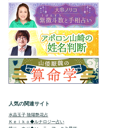
人気の関連サイト
水晶玉子 陰陽艶花占
Ｋｅｉｋｏ◆ルナロジー占い