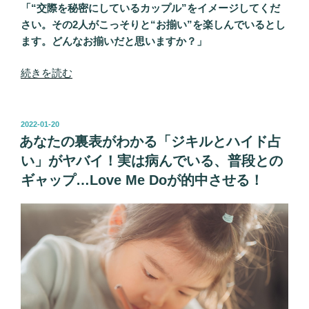
「“交際を秘密にしているカップル”をイメージしてくだ
付
さい。その2人がこっそりと“お揃い”を楽しんでいるとし
き
ます。どんなお揃いだと思いますか？」
合
い
“「あ
続きを読む
に
な
疲
た
れ
に
投
た
2022-01-20
稿
欠
あなたの裏表がわかる「ジキルとハイド占
な
日:
け
ら…
い」がヤバイ！実は病んでいる、普段との
て
Love
ギャップ…Love Me Doが的中させる！
い
Me
る
Do
心」
の
が
助
わ
言
か
で
る
お
究
悩