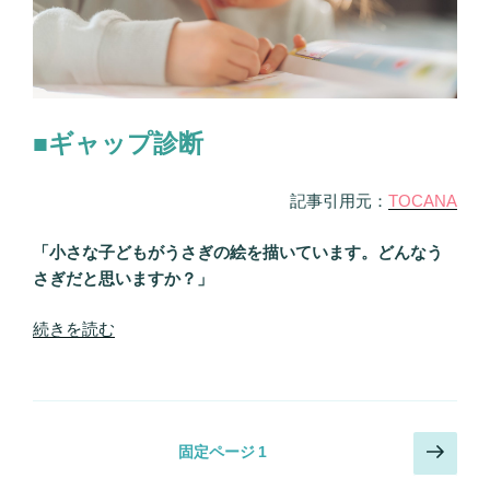
極
み
の
解
4
決！”
択
の
占
■ギャップ診断
い！
自
記事引用元：
TOCANA
立
心、
「小さな子どもがうさぎの絵を描いています。どんなう
自
さぎだと思いますか？」
尊
心…
“あ
続きを読む
足
な
り
た
な
の
い
裏
要
投
次
固定ページ
1
表
素
の
稿
が