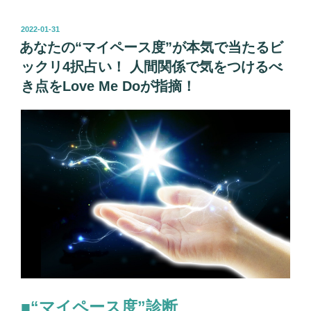
た
の
投
2022-01-31
稿
オ
あなたの“マイペース度”が本気で当たるビ
日:
タ
ックリ4択占い！ 人間関係で気をつけるべ
ク
き点をLove Me Doが指摘！
度
が
わ
か
っ
て
し
ま
う
4
択
占
い！
■“マイペース度”診断
周