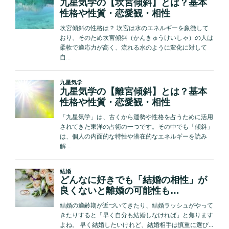
病
ん
で
い
る、
普
段
と
の
ギ
ャ
ッ
プ…
Love
Me
Do
が
的
中