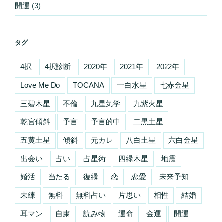
開運
(3)
タグ
4択
4択診断
2020年
2021年
2022年
Love Me Do
TOCANA
一白水星
七赤金星
三碧木星
不倫
九星気学
九紫火星
乾宮傾斜
予言
予言的中
二黒土星
五黄土星
傾斜
元カレ
八白土星
六白金星
出会い
占い
占星術
四緑木星
地震
婚活
当たる
復縁
恋
恋愛
未来予知
未練
無料
無料占い
片思い
相性
結婚
耳マン
自粛
読み物
運命
金運
開運