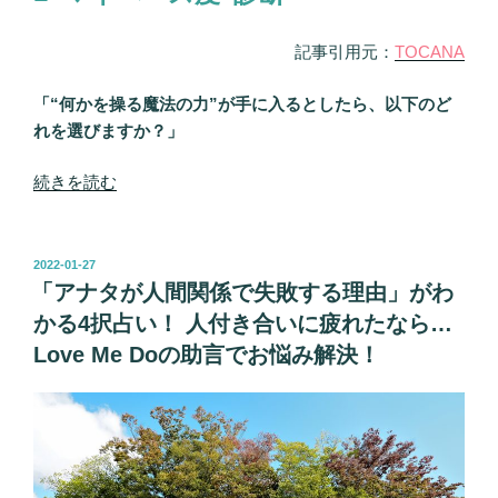
囲
記事引用元：
TOCANA
の“意
外
「“何かを操る魔法の力”が手に入るとしたら、以下のど
な
れを選びますか？」
評
価”も
“あ
続きを読む
ズ
な
バ
た
リ
の“マ
投
判
2022-01-27
稿
イ
「アナタが人間関係で失敗する理由」がわ
明、
日:
ペ
Love
かる4択占い！ 人付き合いに疲れたなら…
ー
Me
Love Me Doの助言でお悩み解決！
ス
Do
度”が
が
本
問
気
題
で
点