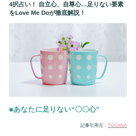
間
け
4択占い！ 自立心、自尊心…足りない要素
関
る
をLove Me Doが徹底解説！
係
べ
で
き
失
点
敗
を
す
Love
る
Me
理
Do
由」
が
が
指
わ
摘！”
か
の
る
4
■あなたに足りない“〇〇心”
択
占
記事引用元：
TOCANA
い！
人