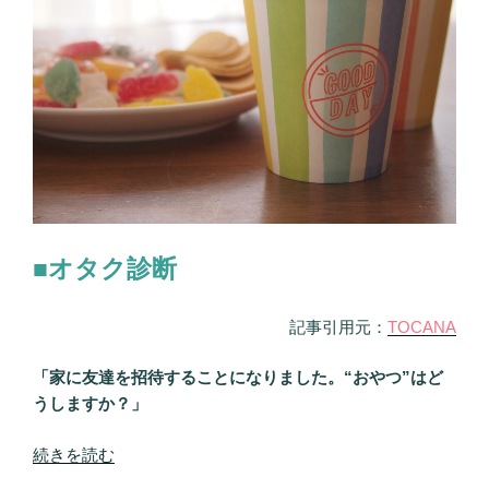
■オタク診断
記事引用元：
TOCANA
「家に友達を招待することになりました。“おやつ”はど
うしますか？」
“あ
続きを読む
な