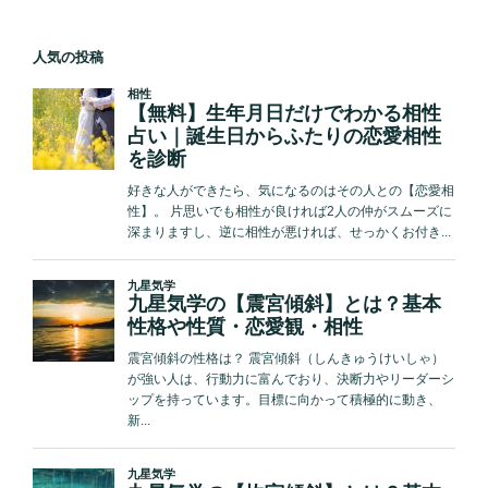
を
ペ
の
わ
Love
ー
ペ
か
Me
人気の投稿
ジ
る
ー
Do
「ジ
が
ジ
キ
徹
送
ル
底
り
と
解
ハ
説！”
イ
の
ド
占
い」
が
ヤ
バ
イ！
実
は