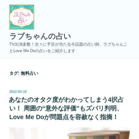
コ
ン
テ
ン
ツ
ラブちゃんの占い
へ
TV出演多数！次々に予言が当たる今話題の占い師、ラブちゃんこ
ス
とLove Me Doの占いをご紹介します
キ
ッ
プ
タグ:
無料占い
投
2022-02-10
稿
あなたのオタク度がわかってしまう4択占
日:
い！ 周囲の“意外な評価”もズバリ判明、
Love Me Doが問題点を容赦なく指摘！