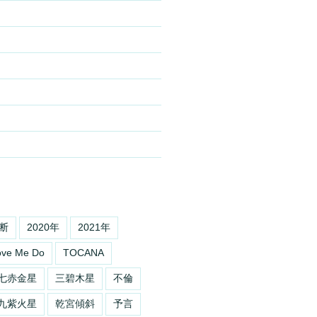
断
2020年
2021年
ove Me Do
TOCANA
七赤金星
三碧木星
不倫
九紫火星
乾宮傾斜
予言