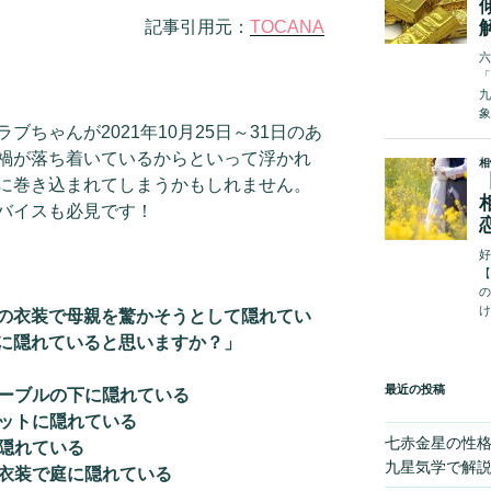
記事引用元：
TOCANA
ちゃんが2021年10月25日～31日のあ
禍が落ち着いているからといって浮かれ
に巻き込まれてしまうかもしれません。
バイスも必見です！
の衣装で母親を驚かそうとして隠れてい
に隠れていると思いますか？」
最近の投稿
テーブルの下に隠れている
ゼットに隠れている
七赤金星の性
に隠れている
九星気学で解
の衣装で庭に隠れている