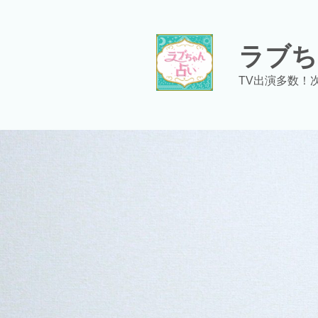
コ
ン
テ
ラブち
ン
ツ
TV出演多数！
へ
ス
キ
ッ
プ