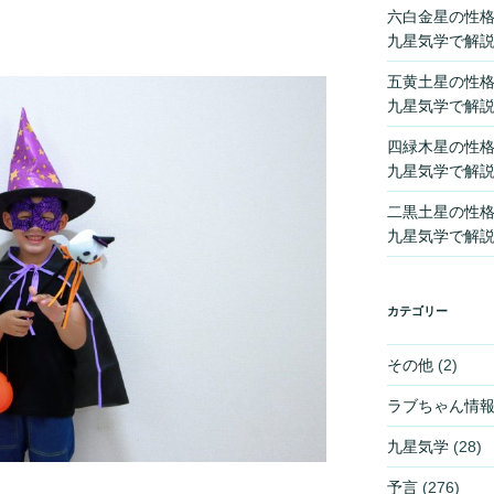
六白金星の性
九星気学で解
五黄土星の性
九星気学で解
四緑木星の性
九星気学で解
二黒土星の性
九星気学で解
カテゴリー
その他
(2)
ラブちゃん情
九星気学
(28)
予言
(276)