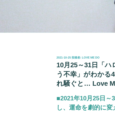
投
2021-10-25
投稿者:
LOVE ME DO
稿
10月25～31日
日:
う不幸」がわかる4
れ騒ぐと… Love 
■2021年10月25
し、運命を劇的に変