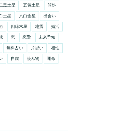
二黒土星
五黄土星
傾斜
白土星
六白金星
出会い
術
四緑木星
地震
婚活
縁
恋
恋愛
未来予知
無料占い
片思い
相性
ン
自粛
読み物
運命