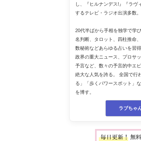
し、『ヒルナンデス!』『ラヴ
するテレビ・ラジオ出演多数
20代半ばから手相を独学で学
名判断、タロット、四柱推命
数秘術などあらゆる占いを習
政界の重大ニュース、プロサ
予言など、数々の予言的中エ
絶大な人気を誇る。 全国で行
る」「歩くパワースポット」
を博す。
ラブちゃ