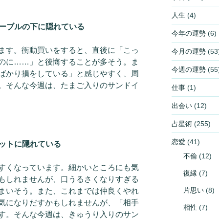
人生
(4)
テーブルの下に隠れている
今年の運勢
(6)
ます。衝動買いをすると、直後に「こっ
今月の運勢
(53
のに……」と後悔することが多そう。ま
今週の運勢
(55
ばかり損をしている」と感じやすく、周
。そんな今週は、たまご入りのサンドイ
仕事
(1)
出会い
(12)
占星術
(255)
恋愛
(41)
ゼットに隠れている
不倫
(12)
すくなっています。細かいところにも気
復縁
(7)
もしれませんが、口うるさくなりすぎる
片思い
(8)
まいそう。また、これまでは仲良くやれ
気になりだすかもしれませんが、「相手
相性
(7)
す。そんな今週は、きゅうり入りのサン