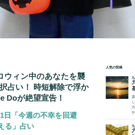
人気の投稿
「ハロウィン中のあなたを襲
択占い！ 時短解除で浮か
Me Doが絶望宣告！
日～31日「今週の不幸を回避
える」占い