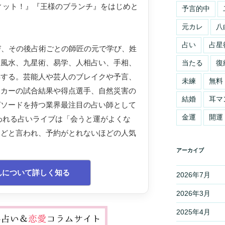
ィット！』『王様のブランチ』をはじめと
予言的中
。
元カレ
八
占い
占星
び、その後占術ごとの師匠の元で学び、姓
、風水、九星術、易学、人相占い、手相、
当たる
復
得する。芸能人や芸人のブレイクや予言、
未練
無料
ッカーの試合結果や得点選手、自然災害の
結婚
耳マ
ピソードを持つ業界最注目の占い師として
金運
開運
われる占いライブは「会うと運がよくな
などと言われ、予約がとれないほどの人気
アーカイブ
んについて詳しく知る
2026年7月
2026年3月
2025年4月