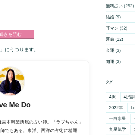
。
無料占い
(252)
結婚
(9)
耳マン
(32)
続きを読む
運命
(12)
」にうつります。
金運
(3)
開運
(3)
タグ
4択
4択診
ve Me Do
2022年
L
一白水星
ドゥ）は吉本興業所属の占い師。「ラブちゃん」
九星気学
水師でもある。東洋、西洋の占術に精通