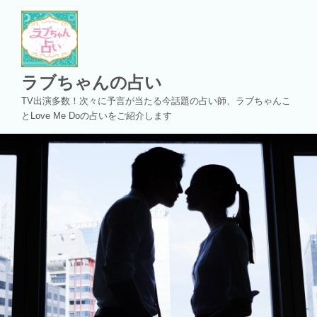
コ
ン
テ
ン
ツ
ラブちゃんの占い
へ
TV出演多数！次々に予言が当たる今話題の占い師、ラブちゃんこ
ス
とLove Me Doの占いをご紹介します
キ
ッ
プ