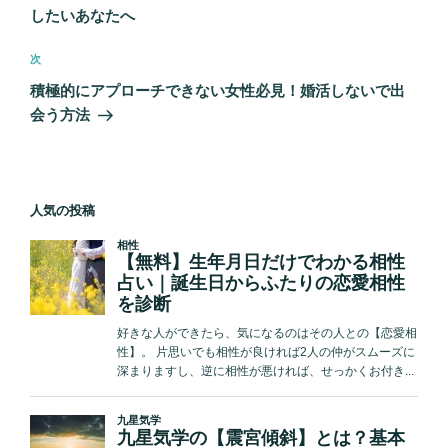
ナ
投
したいあなたへ
ビ
稿
ゲ
次
次
の
ー
積極的にアプローチできない女性必見！婚活しないで出
投
シ
会う方法
稿
ョ
ン
人気の投稿