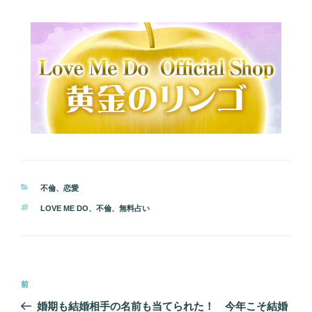
カ
不倫
、
恋愛
テ
タ
LOVE ME DO
、
不倫
、
無料占い
ゴ
グ
リ
ー
投
前
前
稿
の
婚期も結婚相手の名前も当てられた！ 今年こそ結婚