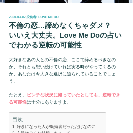
投
2020-03-02
投稿者:
LOVE ME DO
稿
不倫の恋…諦めなくちゃダメ？
日:
いいえ大丈夫。Love Me Doの占い
でわかる逆転の可能性
大好きなあの人との不倫の恋、ここで諦めるべきなの
か、それとも想い続けていれば実る時がやってくるの
か、あなたは今大きな選択に迫られていることでしょ
う。
たとえ、
ピンチな状況に陥っていたとしても、逆転でき
る可能性
は十分にありますよ。
目次
好きになった人が既婚者だっただけなのに