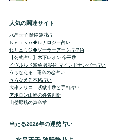
人気の関連サイト
水晶玉子 陰陽艶花占
Ｋｅｉｋｏ◆ルナロジー占い
鏡リュウジ◆ソーラーアーク占星術
【公式占い】木下レオン 帝王数
イヴルルド遙華 数秘術 マインドナンバー占い
うらなえる - 運命の恋占い -
うらなえる本格占い
大串ノリコ 紫微斗数と手相占い
アポロン山崎の姓名判断
山倭厭魏の算命学
当たる2026年の運勢占い
水晶玉子 陰陽艶花占