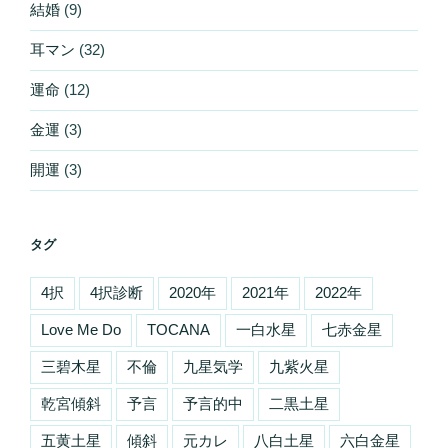
結婚
(9)
耳マン
(32)
運命
(12)
金運
(3)
開運
(3)
タグ
4択
4択診断
2020年
2021年
2022年
Love Me Do
TOCANA
一白水星
七赤金星
三碧木星
不倫
九星気学
九紫火星
乾宮傾斜
予言
予言的中
二黒土星
五黄土星
傾斜
元カレ
八白土星
六白金星