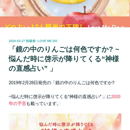
投
2020-03-27
投稿者:
LOVE ME DO
稿
「鏡の中のりんごは何色ですか? ~
日:
悩んだ時に啓示が降りてくる“神様
の直感占い” 」
2019年2月28日発売の「鏡の中のりんごは何色ですか?
~悩んだ時に啓示が降りてくる“神様の直感占い” 」に
2020
年の予言
も載っています。