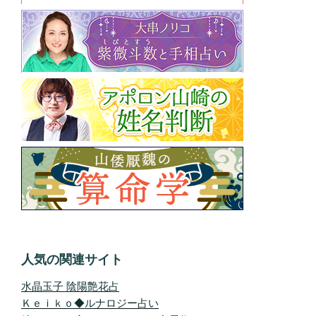
人気の関連サイト
水晶玉子 陰陽艶花占
Ｋｅｉｋｏ◆ルナロジー占い