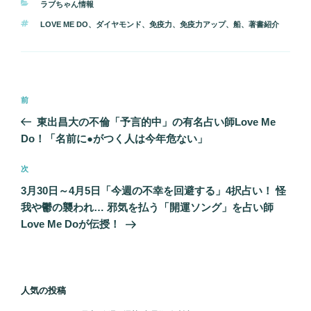
カ
ラブちゃん情報
テ
タ
LOVE ME DO
、
ダイヤモンド
、
免疫力
、
免疫力アップ
、
船
、
著書紹介
ゴ
グ
リ
ー
投
前
前
稿
の
東出昌大の不倫「予言的中」の有名占い師Love Me
ナ
投
Do！「名前に●がつく人は今年危ない」
ビ
稿
ゲ
次
次
の
ー
3月30日～4月5日「今週の不幸を回避する」4択占い！ 怪
投
シ
我や鬱の襲われ… 邪気を払う「開運ソング」を占い師
稿
Love Me Doが伝授！
ョ
ン
人気の投稿