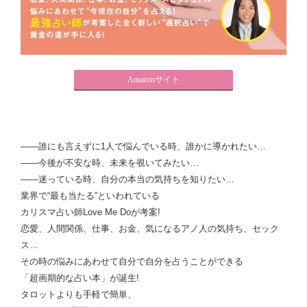
Amazonサイト
――誰にも言えずに1人で悩んでいる時、誰かに導かれたい…
――今後が不安な時、未来を覗いてみたい…
――迷っている時、自分の本当の気持ちを知りたい…
業界で“最も当たる”といわれている
カリスマ占い師Love Me Doが考案!
恋愛、人間関係、仕事、お金、気になるアノ人の気持ち、セック
ス…
その時の悩みにあわせて自分で自分を占うことができる
「超画期的な占い本」が誕生!
タロットよりも手軽で簡単、