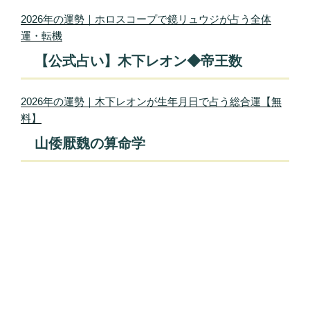
2026年の運勢｜ホロスコープで鏡リュウジが占う全体
運・転機
【公式占い】木下レオン◆帝王数
2026年の運勢｜木下レオンが生年月日で占う総合運【無
料】
山倭厭魏の算命学
2026年の運勢｜算命学で占う運勢と転機、恋愛運・仕事
運
Proudly powered by WordPress