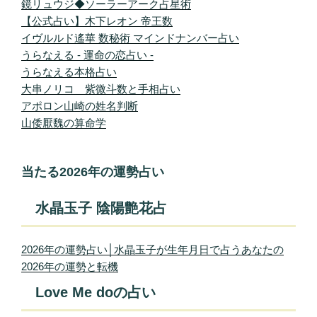
鏡リュウジ◆ソーラーアーク占星術
【公式占い】木下レオン 帝王数
イヴルルド遙華 数秘術 マインドナンバー占い
うらなえる - 運命の恋占い -
うらなえる本格占い
大串ノリコ 紫微斗数と手相占い
アポロン山崎の姓名判断
山倭厭魏の算命学
当たる2026年の運勢占い
水晶玉子 陰陽艶花占
2026年の運勢占い│水晶玉子が生年月日で占うあなたの
2026年の運勢と転機
Love Me doの占い