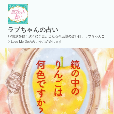
コ
ン
テ
ン
ツ
ラブちゃんの占い
へ
TV出演多数！次々に予言が当たる今話題の占い師、ラブちゃんこ
ス
とLove Me Doの占いをご紹介します
キ
ッ
プ