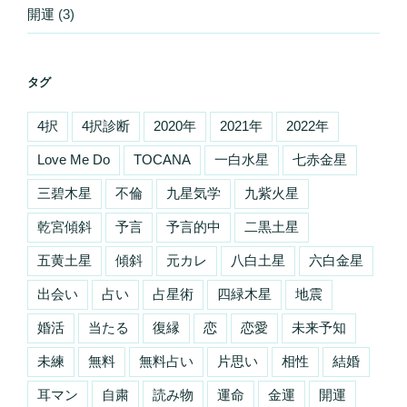
開運
(3)
タグ
4択
4択診断
2020年
2021年
2022年
Love Me Do
TOCANA
一白水星
七赤金星
三碧木星
不倫
九星気学
九紫火星
乾宮傾斜
予言
予言的中
二黒土星
五黄土星
傾斜
元カレ
八白土星
六白金星
出会い
占い
占星術
四緑木星
地震
婚活
当たる
復縁
恋
恋愛
未来予知
未練
無料
無料占い
片思い
相性
結婚
耳マン
自粛
読み物
運命
金運
開運