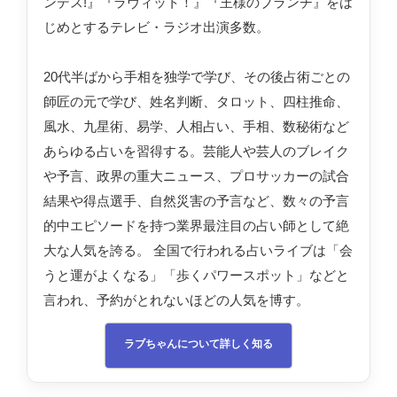
ンデス!』『ラヴィット！』『王様のブランチ』をは
じめとするテレビ・ラジオ出演多数。
20代半ばから手相を独学で学び、その後占術ごとの
師匠の元で学び、姓名判断、タロット、四柱推命、
風水、九星術、易学、人相占い、手相、数秘術など
あらゆる占いを習得する。芸能人や芸人のブレイク
や予言、政界の重大ニュース、プロサッカーの試合
結果や得点選手、自然災害の予言など、数々の予言
的中エピソードを持つ業界最注目の占い師として絶
大な人気を誇る。 全国で行われる占いライブは「会
うと運がよくなる」「歩くパワースポット」などと
言われ、予約がとれないほどの人気を博す。
ラブちゃんについて詳しく知る