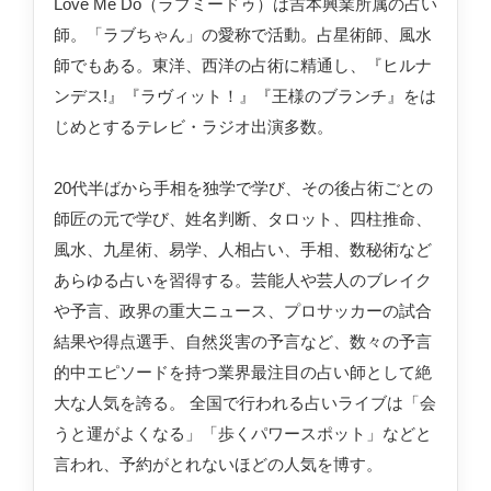
Love Me Do（ラブミードゥ）は吉本興業所属の占い
師。「ラブちゃん」の愛称で活動。占星術師、風水
師でもある。東洋、西洋の占術に精通し、『ヒルナ
ンデス!』『ラヴィット！』『王様のブランチ』をは
じめとするテレビ・ラジオ出演多数。
20代半ばから手相を独学で学び、その後占術ごとの
師匠の元で学び、姓名判断、タロット、四柱推命、
風水、九星術、易学、人相占い、手相、数秘術など
あらゆる占いを習得する。芸能人や芸人のブレイク
や予言、政界の重大ニュース、プロサッカーの試合
結果や得点選手、自然災害の予言など、数々の予言
的中エピソードを持つ業界最注目の占い師として絶
大な人気を誇る。 全国で行われる占いライブは「会
うと運がよくなる」「歩くパワースポット」などと
言われ、予約がとれないほどの人気を博す。