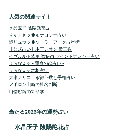
人気の関連サイト
水晶玉子 陰陽艶花占
Ｋｅｉｋｏ◆ルナロジー占い
鏡リュウジ◆ソーラーアーク占星術
【公式占い】木下レオン 帝王数
イヴルルド遙華 数秘術 マインドナンバー占い
うらなえる - 運命の恋占い -
うらなえる本格占い
大串ノリコ 紫微斗数と手相占い
アポロン山崎の姓名判断
山倭厭魏の算命学
当たる2026年の運勢占い
水晶玉子 陰陽艶花占