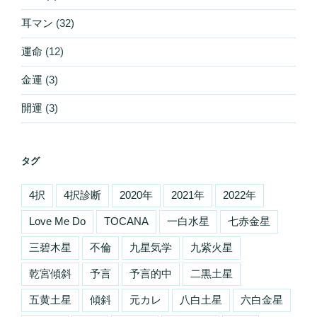
耳マン
(32)
運命
(12)
金運
(3)
開運
(3)
タグ
4択
4択診断
2020年
2021年
2022年
Love Me Do
TOCANA
一白水星
七赤金星
三碧木星
不倫
九星気学
九紫火星
乾宮傾斜
予言
予言的中
二黒土星
五黄土星
傾斜
元カレ
八白土星
六白金星