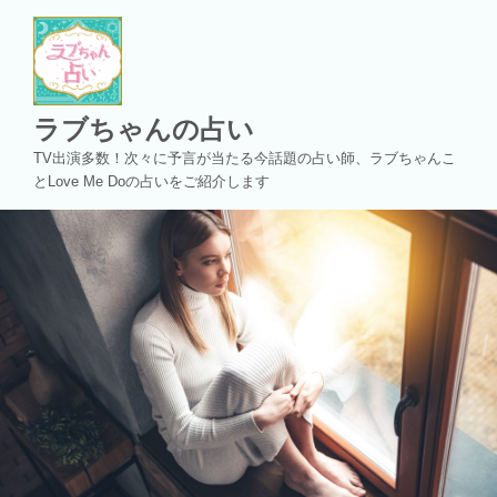
コ
ン
テ
ン
ツ
ラブちゃんの占い
へ
TV出演多数！次々に予言が当たる今話題の占い師、ラブちゃんこ
ス
とLove Me Doの占いをご紹介します
キ
ッ
プ