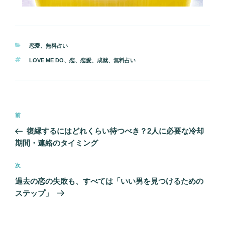
カ
恋愛
、
無料占い
テ
タ
LOVE ME DO
、
恋
、
恋愛
、
成就
、
無料占い
ゴ
グ
リ
ー
投
前
前
稿
の
復縁するにはどれくらい待つべき？2人に必要な冷却
ナ
投
期間・連絡のタイミング
ビ
稿
ゲ
次
次
の
ー
過去の恋の失敗も、すべては「いい男を見つけるための
投
シ
ステップ」
稿
ョ
ン