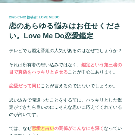
投
2020-03-02
投稿者:
LOVE ME DO
稿
恋のあらゆる悩みはお任せくださ
日:
い。Love Me Do恋愛鑑定
テレビでも鑑定番組の人気があるのはなぜでしょうか？
それは所有者の思い込みではなく、
鑑定という第三者の
目で真偽をハッキリとさせる
ことが中心にあります。
恋愛だって同じ
ことが言えるのではないでしょうか。
思い込みで間違ったことをする前に、ハッキリとした鑑
定ができたら良いのに…そんな思いに応えてくれている
のが占いです。
では、なぜ
恋愛と占い
の関係がこんなにも深く
なってい