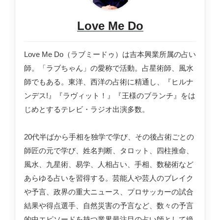
Love Me Do
Love Me Do（ラブミードゥ）は吉本興業所属の占い
師。「ラブちゃん」の愛称で活動。占星術師、風水
師でもある。東洋、西洋の占術に精通し、『ヒルナ
ンデス!』『ラヴィット！』『王様のブランチ』をは
じめとするテレビ・ラジオ出演多数。
20代半ばから手相を独学で学び、その後占術ごとの
師匠の元で学び、姓名判断、タロット、四柱推命、
風水、九星術、易学、人相占い、手相、数秘術など
あらゆる占いを習得する。芸能人や芸人のブレイク
や予言、政界の重大ニュース、プロサッカーの試合
結果や得点選手、自然災害の予言など、数々の予言
的中エピソードを持つ業界最注目の占い師として絶