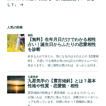
投
ー
し？」
稿
シ
ョ
ン
人気の投稿