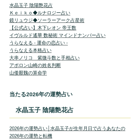
水晶玉子 陰陽艶花占
Ｋｅｉｋｏ◆ルナロジー占い
鏡リュウジ◆ソーラーアーク占星術
【公式占い】木下レオン 帝王数
イヴルルド遙華 数秘術 マインドナンバー占い
うらなえる - 運命の恋占い -
うらなえる本格占い
大串ノリコ 紫微斗数と手相占い
アポロン山崎の姓名判断
山倭厭魏の算命学
当たる2026年の運勢占い
水晶玉子 陰陽艶花占
2026年の運勢占い│水晶玉子が生年月日で占うあなたの
2026年の運勢と転機