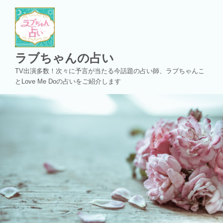
コ
ン
テ
ン
ツ
ラブちゃんの占い
へ
TV出演多数！次々に予言が当たる今話題の占い師、ラブちゃんこ
ス
とLove Me Doの占いをご紹介します
キ
ッ
プ