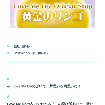
カ
恋愛
、
無料占い
テ
タ
LOVE ME DO
、
恋
、
無料占い
ゴ
グ
リ
ー
投
前
前
稿
の
Love Me Doの占いで、片思いを両思いに！
ナ
投
ビ
稿
次
次
ゲ
の
Love Me Doの占いでわかる「この恋は脈あり？ 脈な