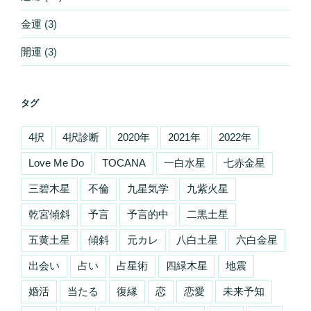
金運
(3)
開運
(3)
タグ
4択
4択診断
2020年
2021年
2022年
Love Me Do
TOCANA
一白水星
七赤金星
三碧木星
不倫
九星気学
九紫火星
乾宮傾斜
予言
予言的中
二黒土星
五黄土星
傾斜
元カレ
八白土星
六白金星
出会い
占い
占星術
四緑木星
地震
婚活
当たる
復縁
恋
恋愛
未来予知