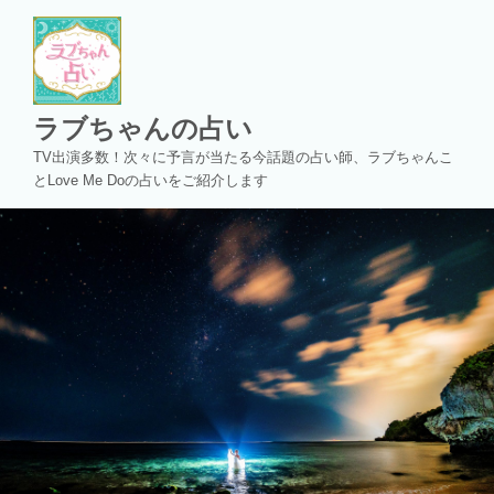
コ
ン
テ
ン
ツ
ラブちゃんの占い
へ
TV出演多数！次々に予言が当たる今話題の占い師、ラブちゃんこ
ス
とLove Me Doの占いをご紹介します
キ
ッ
プ