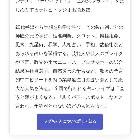
ンデス!』『ラヴィット！』『王様のブランチ』をは
じめとするテレビ・ラジオ出演多数。
20代半ばから手相を独学で学び、その後占術ごとの
師匠の元で学び、姓名判断、タロット、四柱推命、
風水、九星術、易学、人相占い、手相、数秘術など
あらゆる占いを習得する。芸能人や芸人のブレイク
や予言、政界の重大ニュース、プロサッカーの試合
結果や得点選手、自然災害の予言など、数々の予言
的中エピソードを持つ業界最注目の占い師として絶
大な人気を誇る。 全国で行われる占いライブは「会
うと運がよくなる」「歩くパワースポット」などと
言われ、予約がとれないほどの人気を博す。
ラブちゃんについて詳しく知る