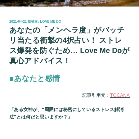
投
2021-04-21
投稿者:
LOVE ME DO
稿
あなたの「メンヘラ度」がバッチ
日:
リ当たる衝撃の4択占い！ ストレ
ス爆発を防ぐため… Love Me Doが
真心アドバイス！
■あなたと感情
記事引用元：
TOCANA
「ある女神が、“周囲には秘密にしているストレス解消
法”とは何だと思いますか？」