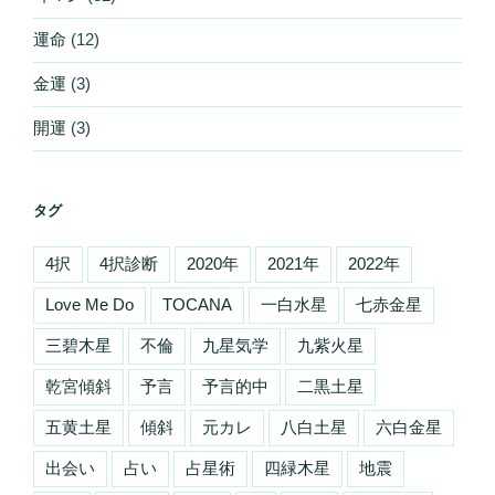
運命
(12)
金運
(3)
開運
(3)
タグ
4択
4択診断
2020年
2021年
2022年
Love Me Do
TOCANA
一白水星
七赤金星
三碧木星
不倫
九星気学
九紫火星
乾宮傾斜
予言
予言的中
二黒土星
五黄土星
傾斜
元カレ
八白土星
六白金星
出会い
占い
占星術
四緑木星
地震