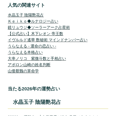
人気の関連サイト
水晶玉子 陰陽艶花占
Ｋｅｉｋｏ◆ルナロジー占い
鏡リュウジ◆ソーラーアーク占星術
【公式占い】木下レオン 帝王数
イヴルルド遙華 数秘術 マインドナンバー占い
うらなえる - 運命の恋占い -
うらなえる本格占い
大串ノリコ 紫微斗数と手相占い
アポロン山崎の姓名判断
山倭厭魏の算命学
当たる2026年の運勢占い
水晶玉子 陰陽艶花占