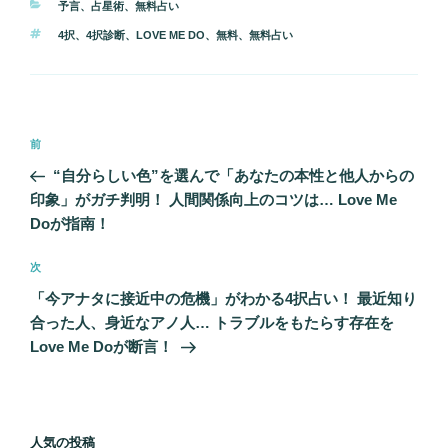
カ
予言
、
占星術
、
無料占い
テ
タ
4択
、
4択診断
、
LOVE ME DO
、
無料
、
無料占い
ゴ
グ
リ
ー
投
前
前
稿
の
“自分らしい色”を選んで「あなたの本性と他人からの
ナ
投
印象」がガチ判明！ 人間関係向上のコツは… Love Me
ビ
稿
Doが指南！
ゲ
次
次
ー
の
シ
「今アナタに接近中の危機」がわかる4択占い！ 最近知り
投
合った人、身近なアノ人… トラブルをもたらす存在を
ョ
稿
Love Me Doが断言！
ン
人気の投稿