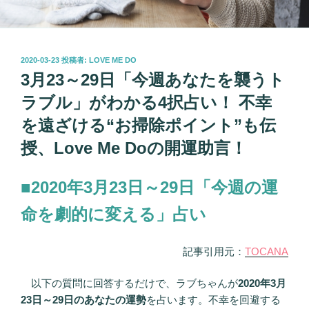
投
2020-03-23
投稿者:
LOVE ME DO
稿
3月23～29日「今週あなたを襲うト
日:
ラブル」がわかる4択占い！ 不幸
を遠ざける“お掃除ポイント”も伝
授、Love Me Doの開運助言！
■2020年3月23日～29日「今週の運
命を劇的に変える」占い
記事引用元：
TOCANA
以下の質問に回答するだけで、ラブちゃんが
2020年3月
23日～29日のあなたの運勢
を占います。不幸を回避する