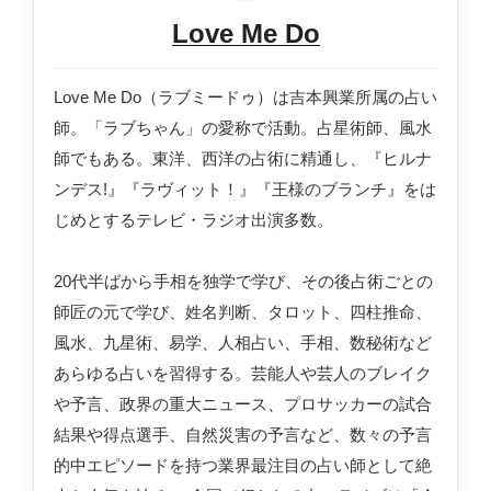
Love Me Do
Love Me Do（ラブミードゥ）は吉本興業所属の占い
師。「ラブちゃん」の愛称で活動。占星術師、風水
師でもある。東洋、西洋の占術に精通し、『ヒルナ
ンデス!』『ラヴィット！』『王様のブランチ』をは
じめとするテレビ・ラジオ出演多数。
20代半ばから手相を独学で学び、その後占術ごとの
師匠の元で学び、姓名判断、タロット、四柱推命、
風水、九星術、易学、人相占い、手相、数秘術など
あらゆる占いを習得する。芸能人や芸人のブレイク
や予言、政界の重大ニュース、プロサッカーの試合
結果や得点選手、自然災害の予言など、数々の予言
的中エピソードを持つ業界最注目の占い師として絶