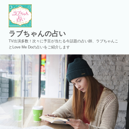
コ
ン
テ
ン
ツ
ラブちゃんの占い
へ
TV出演多数！次々に予言が当たる今話題の占い師、ラブちゃんこ
ス
とLove Me Doの占いをご紹介します
キ
ッ
プ