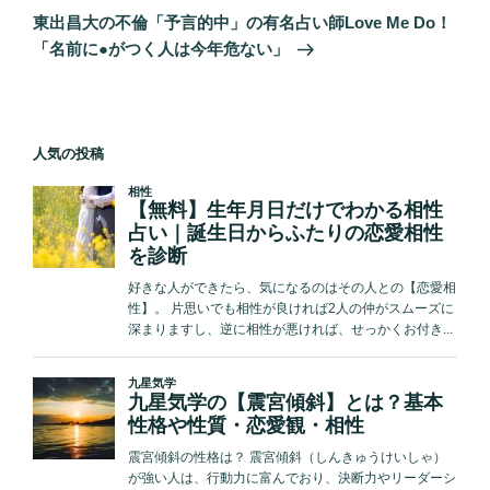
の
シ
東出昌大の不倫「予言的中」の有名占い師Love Me Do！
投
「名前に●がつく人は今年危ない」
ョ
稿
ン
人気の投稿