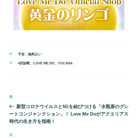
カ
予言
、
無料占い
テ
タ
4択診断
、
LOVE ME DO
、
TOCANA
ゴ
グ
リ
ー
投
前
前
稿
の
新型コロナウイルスと5Gを結びつける「水瓶座のグレ
ナ
投
ートコンジャンクション」！ Love Me Doがアクエリアス
ビ
稿
時代の生き方を指南！
ゲ
次
次
ー