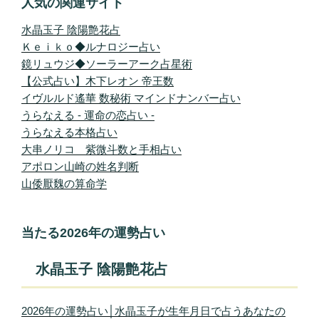
人気の関連サイト
水晶玉子 陰陽艶花占
Ｋｅｉｋｏ◆ルナロジー占い
鏡リュウジ◆ソーラーアーク占星術
【公式占い】木下レオン 帝王数
イヴルルド遙華 数秘術 マインドナンバー占い
うらなえる - 運命の恋占い -
うらなえる本格占い
大串ノリコ 紫微斗数と手相占い
アポロン山崎の姓名判断
山倭厭魏の算命学
当たる2026年の運勢占い
水晶玉子 陰陽艶花占
2026年の運勢占い│水晶玉子が生年月日で占うあなたの