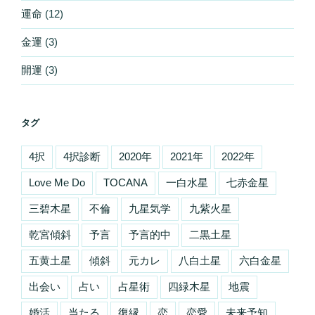
運命
(12)
金運
(3)
開運
(3)
タグ
4択
4択診断
2020年
2021年
2022年
Love Me Do
TOCANA
一白水星
七赤金星
三碧木星
不倫
九星気学
九紫火星
乾宮傾斜
予言
予言的中
二黒土星
五黄土星
傾斜
元カレ
八白土星
六白金星
出会い
占い
占星術
四緑木星
地震
婚活
当たる
復縁
恋
恋愛
未来予知