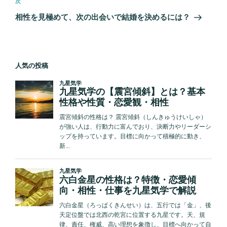
ゲ
次
次
の
ー
相性を見極めて、次の出会いで結婚を決めるには？
投
シ
稿
ョ
ン
人気の投稿