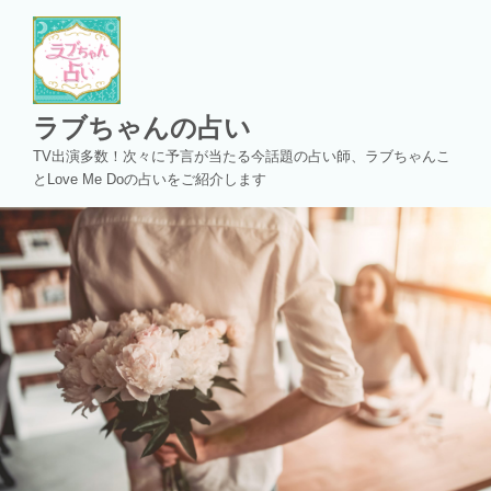
コ
ン
テ
ン
ツ
ラブちゃんの占い
へ
TV出演多数！次々に予言が当たる今話題の占い師、ラブちゃんこ
ス
とLove Me Doの占いをご紹介します
キ
ッ
プ