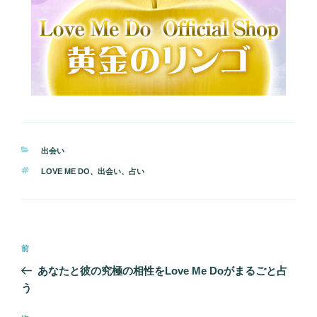
カ
出会い
テ
タ
LOVE ME DO
、
出会い
、
占い
ゴ
グ
リ
ー
投
前
前
稿
の
あなたと彼の究極の相性をLove Me Doがまるごと占
ナ
投
う
ビ
稿