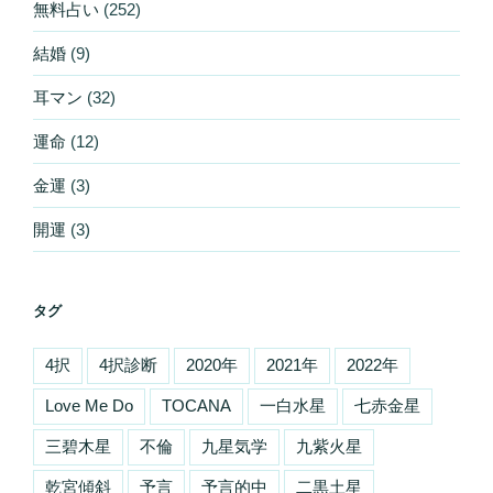
無料占い
(252)
結婚
(9)
耳マン
(32)
運命
(12)
金運
(3)
開運
(3)
タグ
4択
4択診断
2020年
2021年
2022年
Love Me Do
TOCANA
一白水星
七赤金星
三碧木星
不倫
九星気学
九紫火星
乾宮傾斜
予言
予言的中
二黒土星