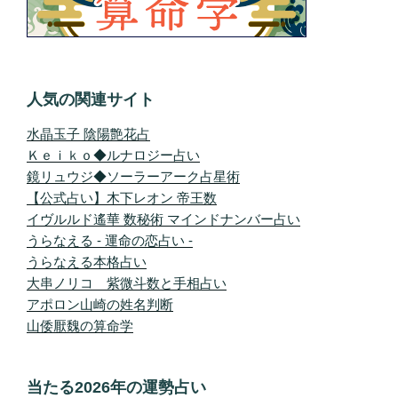
人気の関連サイト
水晶玉子 陰陽艶花占
Ｋｅｉｋｏ◆ルナロジー占い
鏡リュウジ◆ソーラーアーク占星術
【公式占い】木下レオン 帝王数
イヴルルド遙華 数秘術 マインドナンバー占い
うらなえる - 運命の恋占い -
うらなえる本格占い
大串ノリコ 紫微斗数と手相占い
アポロン山崎の姓名判断
山倭厭魏の算命学
当たる2026年の運勢占い