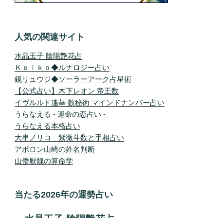
人気の関連サイト
水晶玉子 陰陽艶花占
Ｋｅｉｋｏ◆ルナロジー占い
鏡リュウジ◆ソーラーアーク占星術
【公式占い】木下レオン 帝王数
イヴルルド遙華 数秘術 マインドナンバー占い
うらなえる - 運命の恋占い -
うらなえる本格占い
大串ノリコ 紫微斗数と手相占い
アポロン山崎の姓名判断
山倭厭魏の算命学
当たる2026年の運勢占い