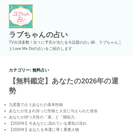
コ
ン
テ
ン
ツ
ラブちゃんの占い
へ
TV出演多数！次々に予言が当たる今話題の占い師、ラブちゃんこ
ス
とLove Me Doの占いをご紹介します
キ
ッ
プ
カテゴリー:
無料占い
【無料鑑定】あなたの2026年の運
勢
九星盤で占うあなたの基本性格
あなたが生まれ持った性格と人生に与えられた使命
あなたが持つ天性の「運」と「開拓力」
【2026年】今あなたに流れている運気の流れ
【2026年】あなたを幸運に導く重要人物