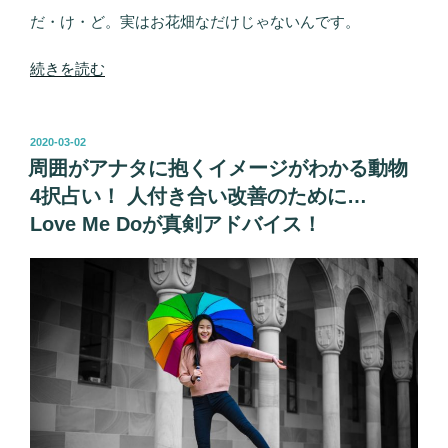
だ・け・ど。実はお花畑なだけじゃないんです。
“彼
続きを読む
の
気
持
投
2020-03-02
稿
ち
周囲がアナタに抱くイメージがわかる動物
日:
と、
4択占い！ 人付き合い改善のために…
恋
Love Me Doが真剣アドバイス！
の
行
方
を
全
部
明
ら
か