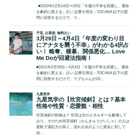
い！
人
付
き
合
い
改
善
の
た
め
に…
Love
Me
Do
が
真
剣
ア