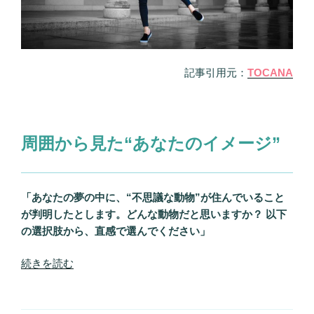
に
【無
料】
Love
Me
記事引用元：
TOCANA
Do
の
恋
愛
周囲から見た“あなたのイメージ”
占
い”
の
「あなたの夢の中に、“不思議な動物”が住んでいること
が判明したとします。どんな動物だと思いますか？ 以下
の選択肢から、直感で選んでください」
“周
続きを読む
囲
が
ア