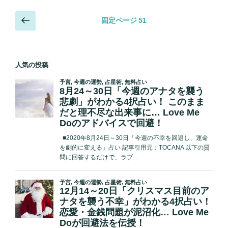
ナ
投
前
固定ページ
51
タ
の
稿
に
ペ
の
抱
ー
ペ
く
人気の投稿
ジ
イ
ー
メ
ジ
ー
送
ジ
り
が
わ
か
る
動
物
4
択
占