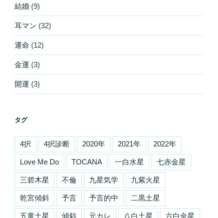
結婚
(9)
耳マン
(32)
運命
(12)
金運
(3)
開運
(3)
タグ
4択
4択診断
2020年
2021年
2022年
Love Me Do
TOCANA
一白水星
七赤金星
三碧木星
不倫
九星気学
九紫火星
乾宮傾斜
予言
予言的中
二黒土星
五黄土星
傾斜
元カレ
八白土星
六白金星