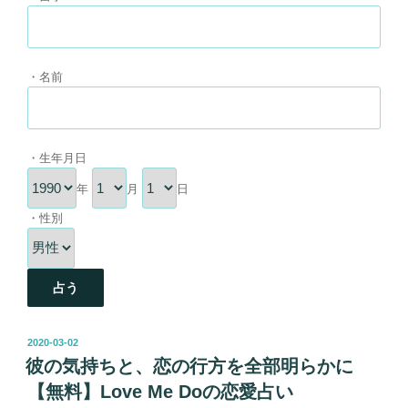
・名前
・生年月日
年
月
日
・性別
占う
投
2020-03-02
稿
彼の気持ちと、恋の行方を全部明らかに
日:
【無料】Love Me Doの恋愛占い