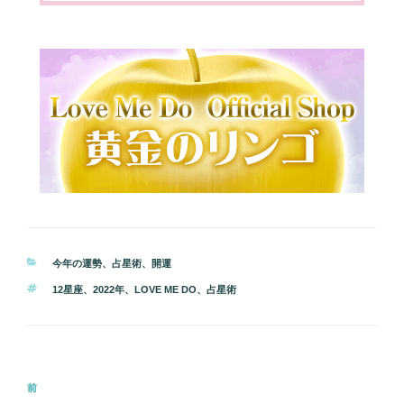
カ
今年の運勢
、
占星術
、
開運
テ
タ
12星座
、
2022年
、
LOVE ME DO
、
占星術
ゴ
グ
リ
ー
投
前
前
稿