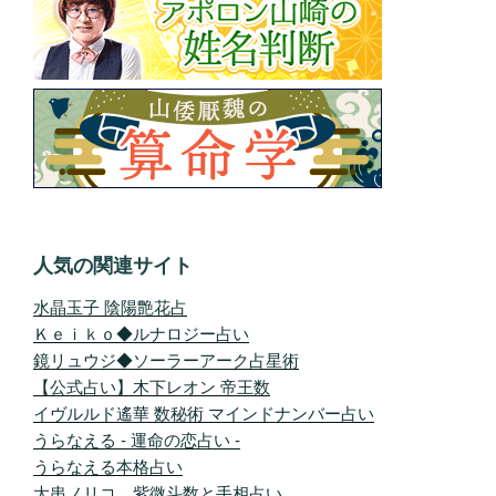
人気の関連サイト
水晶玉子 陰陽艶花占
Ｋｅｉｋｏ◆ルナロジー占い
鏡リュウジ◆ソーラーアーク占星術
【公式占い】木下レオン 帝王数
イヴルルド遙華 数秘術 マインドナンバー占い
うらなえる - 運命の恋占い -
うらなえる本格占い
大串ノリコ 紫微斗数と手相占い