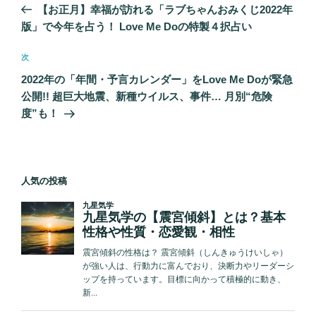
の
【お正月】幸福が訪れる「ラブちゃんおみくじ2022年
ナ
投
版」で今年を占う！ Love Me Doの特製４択占い
ビ
稿
ゲ
次
次
の
ー
2022年の「年間・予言カレンダー」をLove Me Doが緊急
投
シ
公開!! 超巨大地震、新種ウイルス、事件… 月別“危険
稿
度”も！
ョ
ン
人気の投稿