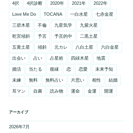
4択
4択診断
2020年
2021年
2022年
Love Me Do
TOCANA
一白水星
七赤金星
三碧木星
不倫
九星気学
九紫火星
乾宮傾斜
予言
予言的中
二黒土星
五黄土星
傾斜
元カレ
八白土星
六白金星
出会い
占い
占星術
四緑木星
地震
婚活
当たる
復縁
恋
恋愛
未来予知
未練
無料
無料占い
片思い
相性
結婚
耳マン
自粛
読み物
運命
金運
開運
アーカイブ
2026年7月