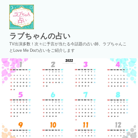
コ
ン
テ
ン
ツ
ラブちゃんの占い
へ
TV出演多数！次々に予言が当たる今話題の占い師、ラブちゃんこ
ス
とLove Me Doの占いをご紹介します
キ
ッ
プ