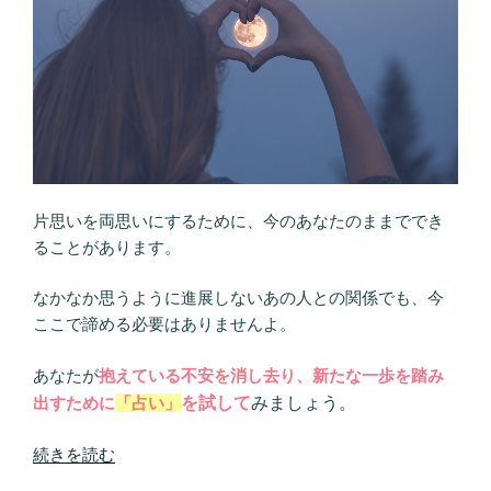
片思いを両思いにするために、今のあなたのままででき
ることがあります。
なかなか思うように進展しないあの人との関係でも、今
ここで諦める必要はありませんよ。
あなたが
抱えている不安を消し去り、新たな一歩を踏み
出すために
「占い」
を試して
みましょう。
“Love
続きを読む
Me