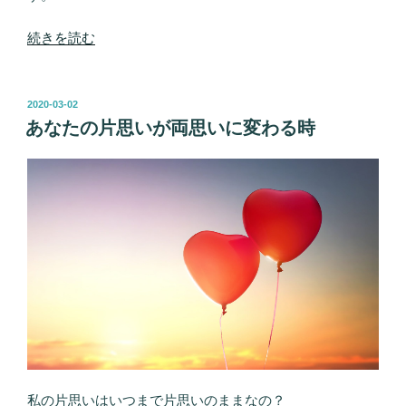
す”
の
“無
続きを読む
料
占
い
投
2020-03-02
稿
で
あなたの片思いが両思いに変わる時
日:
叶
え
る！
彼
の
気
持
ち
を
振
り
向
私の片思いはいつまで片思いのままなの？