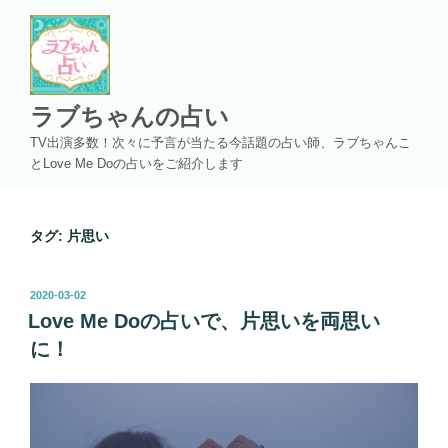
コ
ン
テ
ン
ツ
ラブちゃんの占い
へ
TV出演多数！次々に予言が当たる今話題の占い師、ラブちゃんこ
ス
とLove Me Doの占いをご紹介します
キ
ッ
プ
タグ:
片思い
投
2020-03-02
稿
Love Me Doの占いで、片思いを両思い
日:
に！