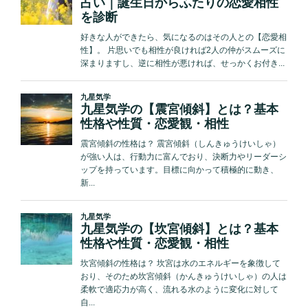
送
変
り
わ
る
時”
の