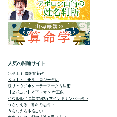
人気の関連サイト
水晶玉子 陰陽艶花占
Ｋｅｉｋｏ◆ルナロジー占い
鏡リュウジ◆ソーラーアーク占星術
【公式占い】木下レオン 帝王数
イヴルルド遙華 数秘術 マインドナンバー占い
うらなえる - 運命の恋占い -
うらなえる本格占い