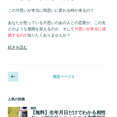
か
せ
この片思いが本当に両思いに変わる時が来るの？
て
片
あなたが想っている片思いのあの人との恋愛が、この先
思
どのような展開を迎えるのか、そして
片思いが本当に成
い
就するのか
知りたくありませんか？
を
成
“あ
続きを読む
就
な
さ
た
せ
の
る
片
投
前
法”
固定ページ
2
思
の
の
稿
い
ペ
の
が
ー
ペ
両
人気の投稿
ジ
思
ー
い
ジ
に