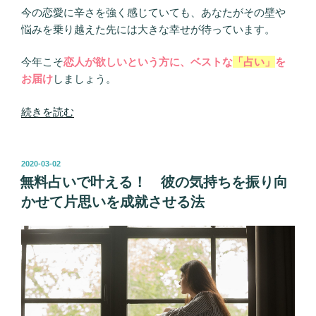
今の恋愛に辛さを強く感じていても、あなたがその壁や
悩みを乗り越えた先には大きな幸せが待っています。
今年こそ
恋人が欲しいという方に、ベストな
「占い」
を
お届け
しましょう。
“本
続きを読む
当
に
当
投
2020-03-02
稿
た
無料占いで叶える！ 彼の気持ちを振り向
日:
る
かせて片思いを成就させる法
Love
Me
Do
の
恋
愛
占