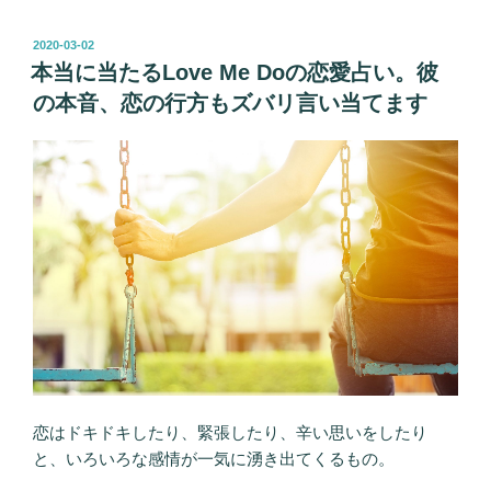
Do
の
投
2020-03-02
稿
占
本当に当たるLove Me Doの恋愛占い。彼
日:
い
の本音、恋の行方もズバリ言い当てます
で、
片
思
い
を
両
思
い
に！”
の
恋はドキドキしたり、緊張したり、辛い思いをしたり
と、いろいろな感情が一気に湧き出てくるもの。