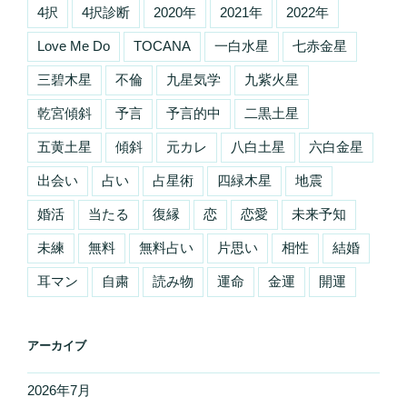
4択
4択診断
2020年
2021年
2022年
Love Me Do
TOCANA
一白水星
七赤金星
三碧木星
不倫
九星気学
九紫火星
乾宮傾斜
予言
予言的中
二黒土星
五黄土星
傾斜
元カレ
八白土星
六白金星
出会い
占い
占星術
四緑木星
地震
婚活
当たる
復縁
恋
恋愛
未来予知
未練
無料
無料占い
片思い
相性
結婚
耳マン
自粛
読み物
運命
金運
開運
アーカイブ
2026年7月