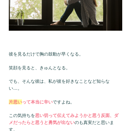
い。
彼
の
本
音、
恋
の
彼を見るだけで胸の鼓動が早くなる。
行
方
笑顔を見ると、きゅんとなる。
も
ズ
でも、そんな彼は、私が彼を好きなことなど知らな
バ
い…。
リ
言
片思い
って本当に辛い
ですよね。
い
当
この気持ちを
思い切って伝えてみようかと思う反面、ダ
て
メだったらと思うと勇気が出ない
のも真実だと思いま
ま
す。