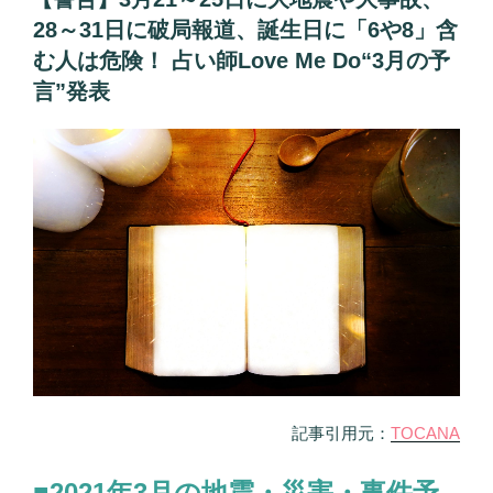
師
日:
月
28～31日に破局報道、誕生日に「6や8」含
Love
14
Me
む人は危険！ 占い師Love Me Do“3月の予
日
Do「5
言”発表
に
月
地
の
震・
予
噴
言」
火
公
な
表”
ど
の
大
事
件
が
起
き
記事引用元：
TOCANA
る!!
18
■2021年3月の地震・災害・事件予