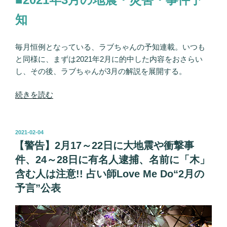
～
21
知
日
も
毎月恒例となっている、ラブちゃんの予知連載。いつも
危
と同様に、まずは2021年2月に的中した内容をおさらい
険、“水”系
し、その後、ラブちゃんが3月の解説を展開する。
の
名
“【警
続きを読む
前
告】
は
3
要
月
投
2021-02-04
注
稿
21
【警告】2月17～22日に大地震や衝撃事
意…
日:
～
件、24～28日に有名人逮捕、名前に「木」
占
25
い
含む人は注意!! 占い師Love Me Do“2月の
日
師
予言”公表
に
Love
大
Me
地
Do「4