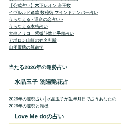
【公式占い】木下レオン 帝王数
イヴルルド遙華 数秘術 マインドナンバー占い
うらなえる - 運命の恋占い -
うらなえる本格占い
大串ノリコ 紫微斗数と手相占い
アポロン山崎の姓名判断
山倭厭魏の算命学
当たる2026年の運勢占い
水晶玉子 陰陽艶花占
2026年の運勢占い│水晶玉子が生年月日で占うあなたの
2026年の運勢と転機
Love Me doの占い