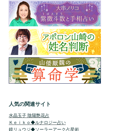
人気の関連サイト
水晶玉子 陰陽艶花占
Ｋｅｉｋｏ◆ルナロジー占い
鏡リュウジ◆ソーラーアーク占星術