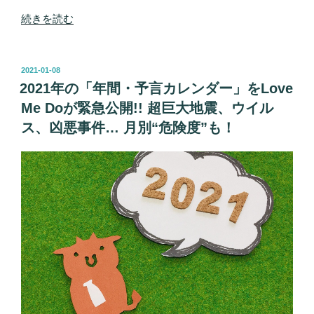
や
“【警
続きを読む
8」
告】
含
2
む
月
投
2021-01-08
人
稿
17
2021年の「年間・予言カレンダー」をLove
は
日:
～
Me Doが緊急公開!! 超巨大地震、ウイル
危
22
険！
ス、凶悪事件… 月別“危険度”も！
日
占
に
い
大
師
地
Love
震
Me
や
Do“3
衝
月
撃
の
事
予
件、
言”発
24
表”