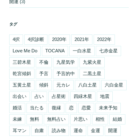
開運
(3)
タグ
4択
4択診断
2020年
2021年
2022年
Love Me Do
TOCANA
一白水星
七赤金星
三碧木星
不倫
九星気学
九紫火星
乾宮傾斜
予言
予言的中
二黒土星
五黄土星
傾斜
元カレ
八白土星
六白金星
出会い
占い
占星術
四緑木星
地震
婚活
当たる
復縁
恋
恋愛
未来予知
未練
無料
無料占い
片思い
相性
結婚
耳マン
自粛
読み物
運命
金運
開運