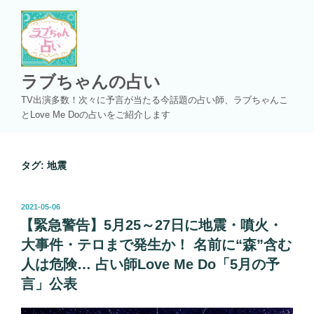
コ
ン
テ
ン
ツ
ラブちゃんの占い
へ
TV出演多数！次々に予言が当たる今話題の占い師、ラブちゃんこ
ス
とLove Me Doの占いをご紹介します
キ
ッ
プ
タグ:
地震
投
2021-05-06
稿
【緊急警告】5月25～27日に地震・噴火・
日:
大事件・テロまで発生か！ 名前に“森”含む
人は危険… 占い師Love Me Do「5月の予
言」公表