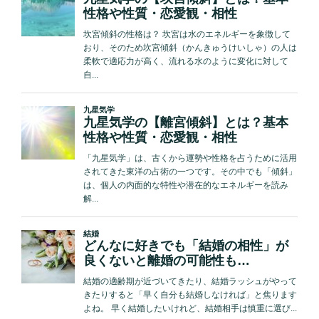
ウ
イ
ル
ス、
凶
悪
事
件…
月
別“危
険
度”も！”
の