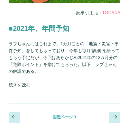
～
の
28
記事引用元：
TOCANA
日
に
■2021年、年間予知
有
名
ラブちゃんにはこれまで、1カ月ごとの「地震・災害・事
人
件予知」をしてもらっており、今年も毎月“詳細”を語って
逮
もらう予定だが、今回はあらかじめ2021年の12カ月分の
捕、
「危険ポイント」を挙げてもらった。以下、ラブちゃん
名
の解説である。
前
に
“2021
続きを読む
「木」
年
含
の
む
「年
人
間・
は
投
前
次
固定ページ
3
予
注
の
の
稿
言
意!!