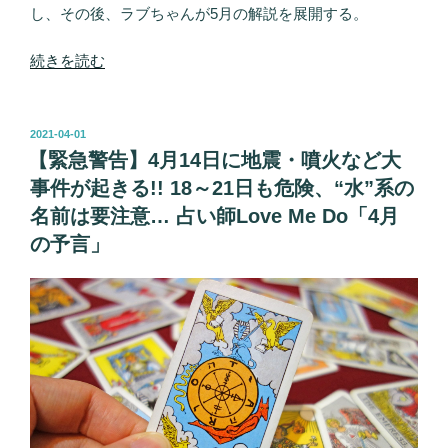
し、その後、ラブちゃんが5月の解説を展開する。
“【緊
続きを読む
急
警
告】
投
2021-04-01
稿
5
【緊急警告】4月14日に地震・噴火など大
日:
月
事件が起きる!! 18～21日も危険、“水”系の
25
名前は要注意… 占い師Love Me Do「4月
～
の予言」
27
日
に
地
震・
噴
火・
大
事