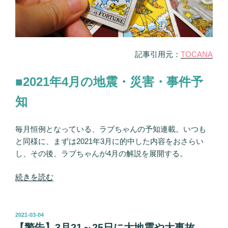
件・
テ
ロ
ま
記事引用元：
TOCANA
で
発
■2021年4月の地震・災害・事件予
生
か！
知
名
前
毎月恒例となっている、ラブちゃんの予知連載。いつも
に“森”含
と同様に、まずは2021年3月に的中した内容をおさらい
む
し、その後、ラブちゃんが4月の解説を展開する。
人
は
“【緊
続きを読む
危
急
険…
警
占
告】
投
2021-03-04
い
稿
4
【警告】3月21～25日に大地震や大事故、