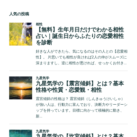
ペ
ペ
の
カ
占
ー
ー
ペ
レ
い
人気の投稿
ジ
ジ
ン
ー
師
ダ
Love
ジ
ー」
Me
送
を
Do“2
り
Love
月
Me
の
Do
予
が
言”公
緊
表”
急
の
公
開!!
超
巨
大
地
震、