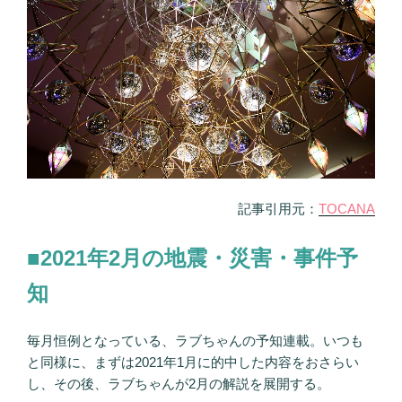
震
月
や
の
大
予
事
言」”
故、
の
28
～
31
日
に
記事引用元：
TOCANA
破
局
■2021年2月の地震・災害・事件予
報
道、
知
誕
生
毎月恒例となっている、ラブちゃんの予知連載。いつも
日
と同様に、まずは2021年1月に的中した内容をおさらい
に
し、その後、ラブちゃんが2月の解説を展開する。
「6