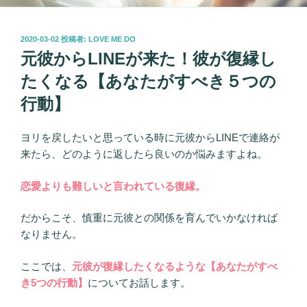
投
2020-03-02
投稿者:
LOVE ME DO
稿
元彼からLINEが来た！彼が復縁し
日:
たくなる【あなたがすべき５つの
行動】
ヨリを戻したいと思っている時に元彼からLINEで連絡が
来たら、どのように返したら良いのか悩みますよね。
恋愛よりも難しいと言われている復縁。
だからこそ、慎重に元彼との関係を育んでいかなければ
なりません。
ここでは、
元彼が復縁したくなるような
【
あなたがすべ
き5つの行動】
についてお話します。