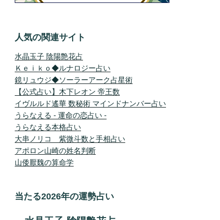
人気の関連サイト
水晶玉子 陰陽艶花占
Ｋｅｉｋｏ◆ルナロジー占い
鏡リュウジ◆ソーラーアーク占星術
【公式占い】木下レオン 帝王数
イヴルルド遙華 数秘術 マインドナンバー占い
うらなえる - 運命の恋占い -
うらなえる本格占い
大串ノリコ 紫微斗数と手相占い
アポロン山崎の姓名判断
山倭厭魏の算命学
当たる2026年の運勢占い