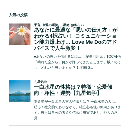
シ
ョ
人気の投稿
ン