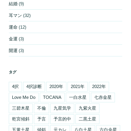
結婚
(9)
耳マン
(32)
運命
(12)
金運
(3)
開運
(3)
タグ
4択
4択診断
2020年
2021年
2022年
Love Me Do
TOCANA
一白水星
七赤金星
三碧木星
不倫
九星気学
九紫火星
乾宮傾斜
予言
予言的中
二黒土星
五黄土星
傾斜
元カレ
八白土星
六白金星