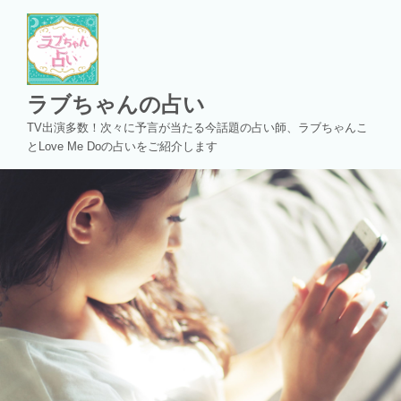
コ
ン
テ
ン
ツ
ラブちゃんの占い
へ
TV出演多数！次々に予言が当たる今話題の占い師、ラブちゃんこ
ス
とLove Me Doの占いをご紹介します
キ
ッ
プ