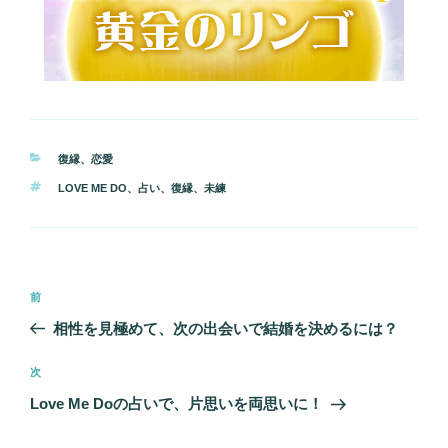
カ
復縁
、
恋愛
テ
タ
LOVE ME DO
、
占い
、
復縁
、
未練
ゴ
グ
リ
ー
投
前
前
稿
の
相性を見極めて、次の出会いで結婚を決めるには？
ナ
投
ビ
稿
次
次
ゲ
の
Love Me Doの占いで、片思いを両思いに！
投
ー
稿