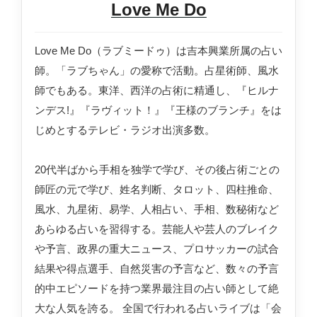
Love Me Do
Love Me Do（ラブミードゥ）は吉本興業所属の占い
師。「ラブちゃん」の愛称で活動。占星術師、風水
師でもある。東洋、西洋の占術に精通し、『ヒルナ
ンデス!』『ラヴィット！』『王様のブランチ』をは
じめとするテレビ・ラジオ出演多数。
20代半ばから手相を独学で学び、その後占術ごとの
師匠の元で学び、姓名判断、タロット、四柱推命、
風水、九星術、易学、人相占い、手相、数秘術など
あらゆる占いを習得する。芸能人や芸人のブレイク
や予言、政界の重大ニュース、プロサッカーの試合
結果や得点選手、自然災害の予言など、数々の予言
的中エピソードを持つ業界最注目の占い師として絶
大な人気を誇る。 全国で行われる占いライブは「会