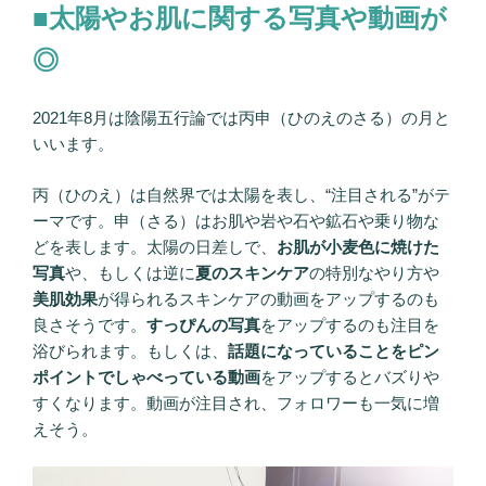
■太陽やお肌に関する写真や動画が
◎
2021年8月は陰陽五行論では丙申（ひのえのさる）の月と
いいます。
丙（ひのえ）は自然界では太陽を表し、“注目される”がテ
ーマです。申（さる）はお肌や岩や石や鉱石や乗り物な
どを表します。太陽の日差しで、
お肌が小麦色に焼けた
写真
や、もしくは逆に
夏のスキンケア
の特別なやり方や
美肌効果
が得られるスキンケアの動画をアップするのも
良さそうです。
すっぴんの写真
をアップするのも注目を
浴びられます。もしくは、
話題になっていることをピン
ポイントでしゃべっている動画
をアップするとバズりや
すくなります。動画が注目され、フォロワーも一気に増
えそう。