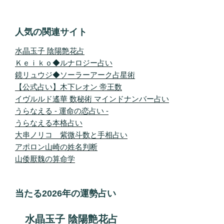
人気の関連サイト
水晶玉子 陰陽艶花占
Ｋｅｉｋｏ◆ルナロジー占い
鏡リュウジ◆ソーラーアーク占星術
【公式占い】木下レオン 帝王数
イヴルルド遙華 数秘術 マインドナンバー占い
うらなえる - 運命の恋占い -
うらなえる本格占い
大串ノリコ 紫微斗数と手相占い
アポロン山崎の姓名判断
山倭厭魏の算命学
当たる2026年の運勢占い
水晶玉子 陰陽艶花占