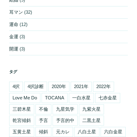
耳マン
(32)
運命
(12)
金運
(3)
開運
(3)
タグ
4択
4択診断
2020年
2021年
2022年
Love Me Do
TOCANA
一白水星
七赤金星
三碧木星
不倫
九星気学
九紫火星
乾宮傾斜
予言
予言的中
二黒土星
五黄土星
傾斜
元カレ
八白土星
六白金星