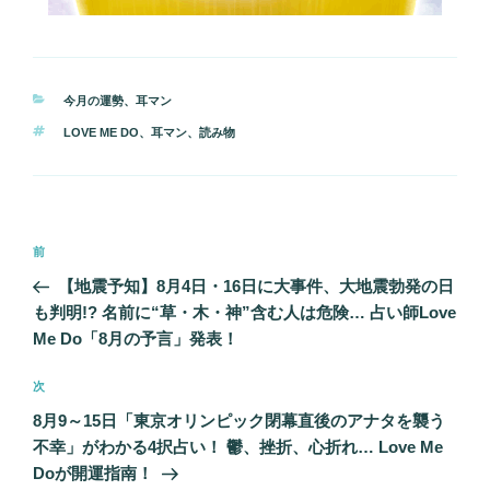
カ
今月の運勢
、
耳マン
テ
タ
LOVE ME DO
、
耳マン
、
読み物
ゴ
グ
リ
ー
投
前
前
稿
の
【地震予知】8月4日・16日に大事件、大地震勃発の日
ナ
投
も判明!? 名前に“草・木・神”含む人は危険… 占い師Love
ビ
稿
Me Do「8月の予言」発表！
ゲ
次
次
ー
の
シ
8月9～15日「東京オリンピック閉幕直後のアナタを襲う
投
不幸」がわかる4択占い！ 鬱、挫折、心折れ… Love Me
ョ
稿
Doが開運指南！
ン