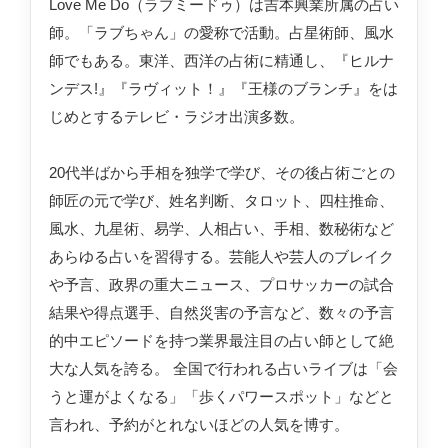
Love Me Do（ラブミードゥ）は吉本興業所属の占い
師。「ラブちゃん」の愛称で活動。占星術師、風水
師でもある。東洋、西洋の占術に精通し、『ヒルナ
ンデス!』『ラヴィット！』『王様のブランチ』をは
じめとするテレビ・ラジオ出演多数。
20代半ばから手相を独学で学び、その後占術ごとの
師匠の元で学び、姓名判断、タロット、四柱推命、
風水、九星術、易学、人相占い、手相、数秘術など
あらゆる占いを習得する。芸能人や芸人のブレイク
や予言、政界の重大ニュース、プロサッカーの試合
結果や得点選手、自然災害の予言など、数々の予言
的中エピソードを持つ業界最注目の占い師として絶
大な人気を誇る。 全国で行われる占いライブは「会
うと運がよくなる」「歩くパワースポット」などと
言われ、予約がとれないほどの人気を博す。