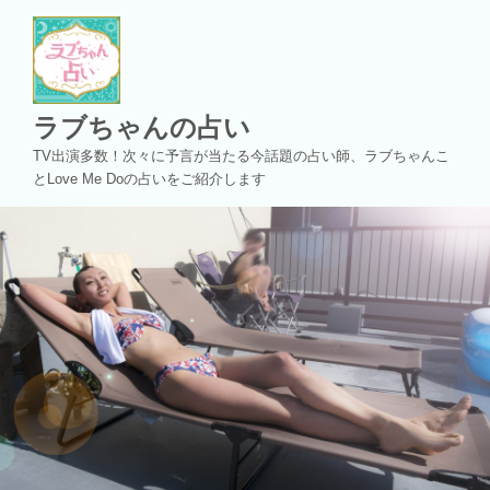
コ
ン
テ
ン
ツ
ラブちゃんの占い
へ
TV出演多数！次々に予言が当たる今話題の占い師、ラブちゃんこ
ス
とLove Me Doの占いをご紹介します
キ
ッ
プ