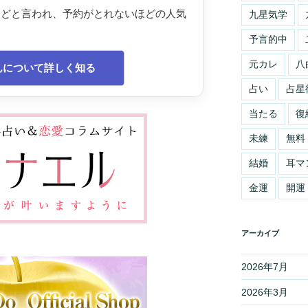
などと言われ、予約がとれないほどの人気
九星気学
予言的中
元カレ
八
んについて詳しく知る
占い
占星
当たる
復
未練
無料
結婚
耳マ
金運
開運
アーカイブ
2026年7月
2026年3月