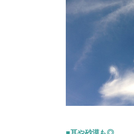
■耳や砂漠も◎