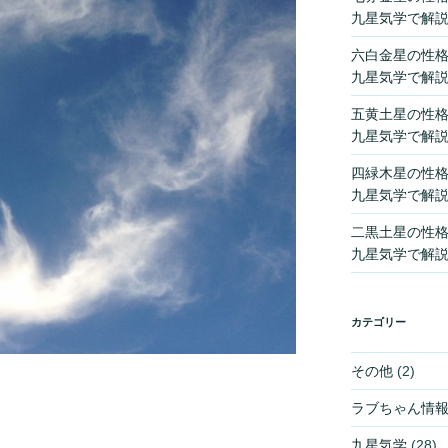
九星気学で解
六白金星の性
九星気学で解
五黄土星の性
九星気学で解
四緑木星の性
九星気学で解
二黒土星の性
九星気学で解
カテゴリー
その他
(2)
ラブちゃん情
九星気学
(28)