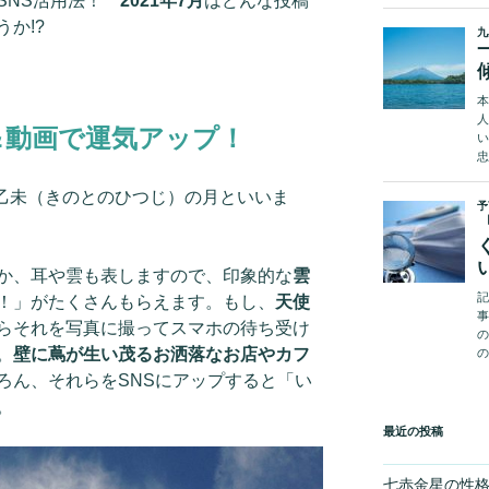
SNS活用法！
2021年7月
はどんな投稿
か!?
＆動画で運気アップ！
、乙未（きのとのひつじ）の月といいま
か、耳や雲も表しますので、印象的な
雲
！」がたくさんもらえます。もし、
天使
らそれを写真に撮ってスマホの待ち受け
。
壁に蔦が生い茂るお洒落なお店やカフ
ろん、それらをSNSにアップすると「い
。
最近の投稿
七赤金星の性