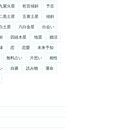
九紫火星
乾宮傾斜
予言
二黒土星
五黄土星
傾斜
白土星
六白金星
出会い
術
四緑木星
地震
婚活
縁
恋
恋愛
未来予知
無料占い
片思い
相性
ン
自粛
読み物
運命