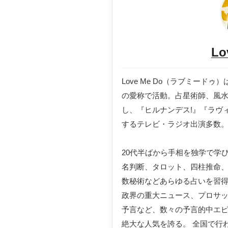
Lo
Love Me Do（ラブミー
の愛称で活動。占星術師、風
し、『ヒルナンデス!』『ラヴ
するテレビ・ラジオ出演多数
20代半ばから手相を独学で学
名判断、タロット、四柱推命
数秘術などあらゆる占いを習
政界の重大ニュース、プロサ
予言など、数々の予言的中エ
絶大な人気を誇る。 全国で行