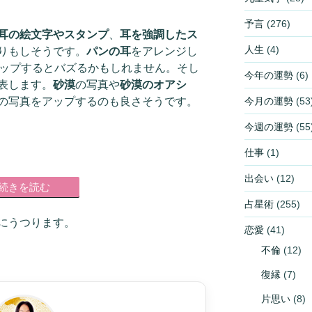
予言
(276)
耳の絵文字やスタンプ
、
耳を強調したス
人生
(4)
りもしそうです。
パンの耳
をアレンジし
アップするとバズるかもしれません。そし
今年の運勢
(6)
表します。
砂漠
の写真や
砂漠のオアシ
今月の運勢
(53
の写真をアップするのも良さそうです。
今週の運勢
(55
仕事
(1)
出会い
(12)
続きを読む
占星術
(255)
にうつります。
恋愛
(41)
不倫
(12)
復縁
(7)
片思い
(8)