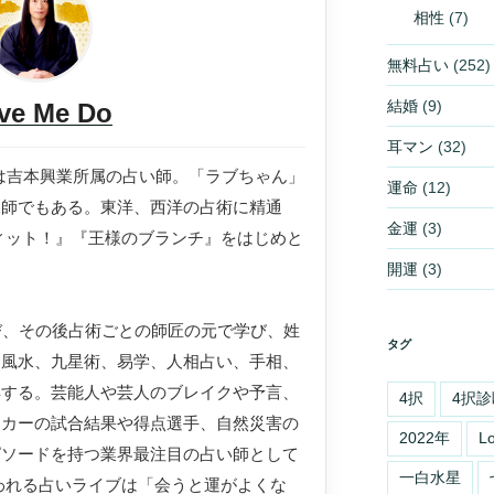
相性
(7)
無料占い
(252)
結婚
(9)
ve Me Do
耳マン
(32)
ドゥ）は吉本興業所属の占い師。「ラブちゃん」
運命
(12)
水師でもある。東洋、西洋の占術に精通
金運
(3)
ィット！』『王様のブランチ』をはじめと
。
開運
(3)
び、その後占術ごとの師匠の元で学び、姓
タグ
、風水、九星術、易学、人相占い、手相、
得する。芸能人や芸人のブレイクや予言、
4択
4択診
ッカーの試合結果や得点選手、自然災害の
2022年
L
ピソードを持つ業界最注目の占い師として
一白水星
われる占いライブは「会うと運がよくな