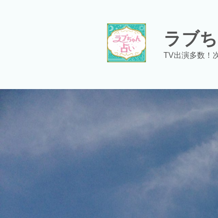
コ
ン
テ
ラブち
ン
ツ
TV出演多数！
へ
ス
キ
ッ
プ