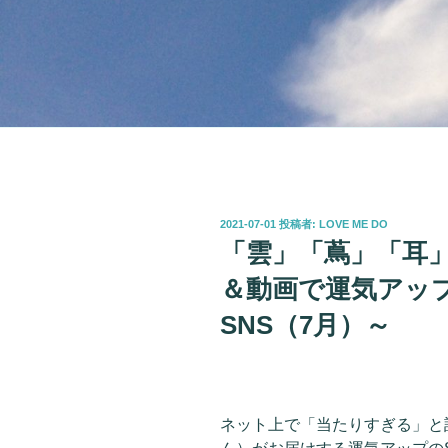
投
2021-07-01
投稿者:
LOVE ME DO
稿
「雲」「蔦」「耳
日:
＆動画で運気アップ！
SNS（7月）～
ネット上で「当たりすぎる」と話題