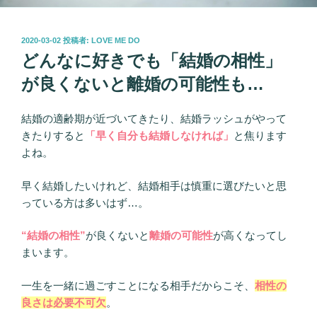
投
2020-03-02
投稿者:
LOVE ME DO
稿
どんなに好きでも「結婚の相性」
日:
が良くないと離婚の可能性も…
結婚の適齢期が近づいてきたり、結婚ラッシュがやって
きたりすると
「早く自分も結婚しなければ」
と焦ります
よね。
早く結婚したいけれど、結婚相手は慎重に選びたいと思
っている方は多いはず…。
“結婚の相性”
が良くないと
離婚の可能性
が高くなってし
まいます。
一生を一緒に過ごすことになる相手だからこそ、
相性の
良さは必要不可欠
。