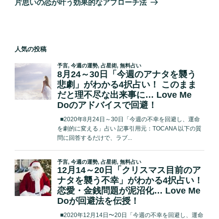
ー
片思いの恋が叶う効果的なアプローチ法
投
シ
稿
ョ
ン
人気の投稿