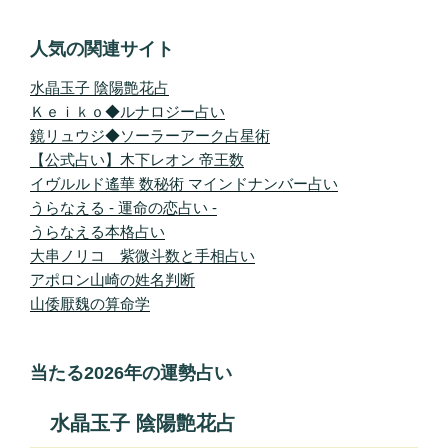
人気の関連サイト
水晶玉子 陰陽艶花占
Ｋｅｉｋｏ◆ルナロジー占い
鏡リュウジ◆ソーラーアーク占星術
【公式占い】木下レオン 帝王数
イヴルルド遙華 数秘術 マインドナンバー占い
うらなえる - 運命の恋占い -
うらなえる本格占い
大串ノリコ 紫微斗数と手相占い
アポロン山崎の姓名判断
山倭厭魏の算命学
当たる2026年の運勢占い
水晶玉子 陰陽艶花占