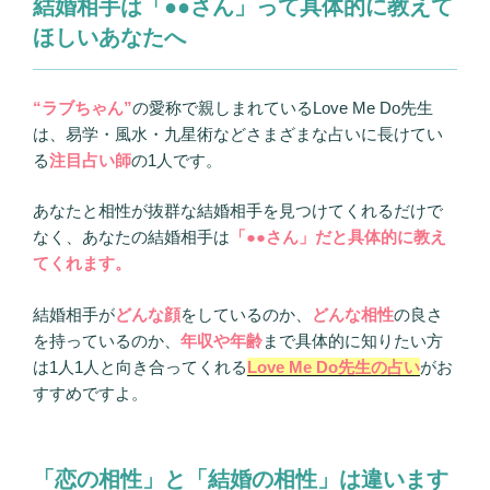
結婚相手は「●●さん」って具体的に教えて
ほしいあなたへ
“ラブちゃん”
の愛称で親しまれているLove Me Do先生
は、易学・風水・九星術などさまざまな占いに長けてい
る
注目占い師
の1人です。
あなたと相性が抜群な結婚相手を見つけてくれるだけで
なく、あなたの結婚相手は
「●●さん」だと具体的に教え
てくれます。
結婚相手が
どんな顔
をしているのか、
どんな相性
の良さ
を持っているのか、
年収や年齢
まで具体的に知りたい方
は1人1人と向き合ってくれる
Love Me Do先生の占い
がお
すすめですよ。
「恋の相性」と「結婚の相性」は違います