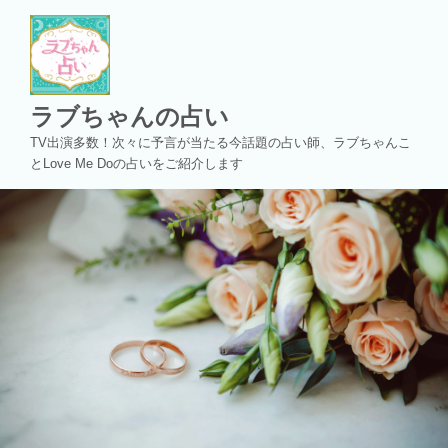
コ
ン
テ
ン
ツ
ラブちゃんの占い
へ
TV出演多数！次々に予言が当たる今話題の占い師、ラブちゃんこ
ス
とLove Me Doの占いをご紹介します
キ
ッ
プ