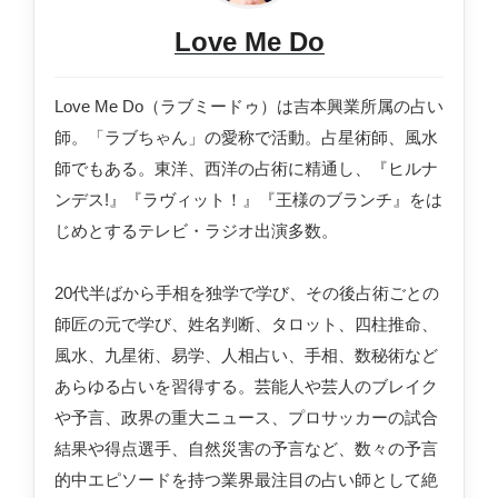
Love Me Do
Love Me Do（ラブミードゥ）は吉本興業所属の占い
師。「ラブちゃん」の愛称で活動。占星術師、風水
師でもある。東洋、西洋の占術に精通し、『ヒルナ
ンデス!』『ラヴィット！』『王様のブランチ』をは
じめとするテレビ・ラジオ出演多数。
20代半ばから手相を独学で学び、その後占術ごとの
師匠の元で学び、姓名判断、タロット、四柱推命、
風水、九星術、易学、人相占い、手相、数秘術など
あらゆる占いを習得する。芸能人や芸人のブレイク
や予言、政界の重大ニュース、プロサッカーの試合
結果や得点選手、自然災害の予言など、数々の予言
的中エピソードを持つ業界最注目の占い師として絶