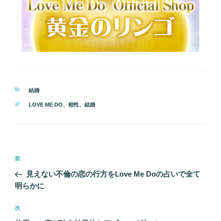
カ
結婚
テ
タ
LOVE ME DO
、
相性
、
結婚
ゴ
グ
リ
ー
投
前
前
稿
の
見えない不倫の恋の行方をLove Me Doの占いで全て
ナ
投
明らかに
ビ
稿
ゲ
次
次
の