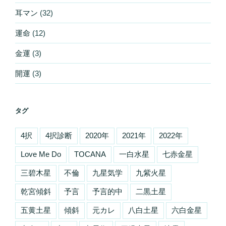
耳マン
(32)
運命
(12)
金運
(3)
開運
(3)
タグ
4択
4択診断
2020年
2021年
2022年
Love Me Do
TOCANA
一白水星
七赤金星
三碧木星
不倫
九星気学
九紫火星
乾宮傾斜
予言
予言的中
二黒土星
五黄土星
傾斜
元カレ
八白土星
六白金星