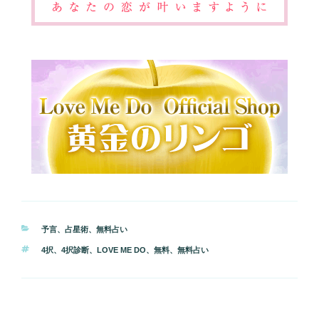
カ
予言
、
占星術
、
無料占い
テ
タ
4択
、
4択診断
、
LOVE ME DO
、
無料
、
無料占い
ゴ
グ
リ
ー