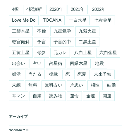
4択
4択診断
2020年
2021年
2022年
Love Me Do
TOCANA
一白水星
七赤金星
三碧木星
不倫
九星気学
九紫火星
乾宮傾斜
予言
予言的中
二黒土星
五黄土星
傾斜
元カレ
八白土星
六白金星
出会い
占い
占星術
四緑木星
地震
婚活
当たる
復縁
恋
恋愛
未来予知
未練
無料
無料占い
片思い
相性
結婚
耳マン
自粛
読み物
運命
金運
開運
アーカイブ
2026年7月