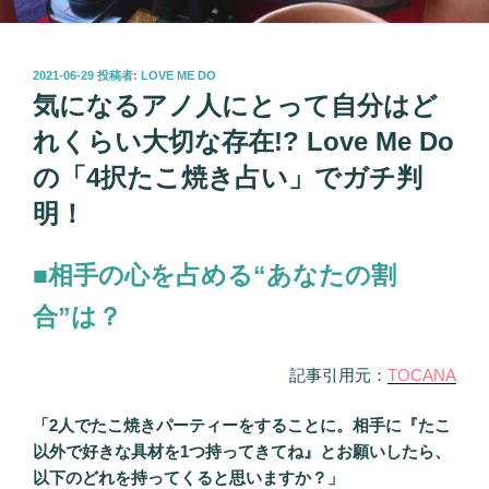
投
2021-06-29
投稿者:
LOVE ME DO
稿
気になるアノ人にとって自分はど
日:
れくらい大切な存在!? Love Me Do
の「4択たこ焼き占い」でガチ判
明！
■相手の心を占める“あなたの割
合”は？
記事引用元：
TOCANA
「2人でたこ焼きパーティーをすることに。相手に『たこ
以外で好きな具材を1つ持ってきてね』とお願いしたら、
以下のどれを持ってくると思いますか？」