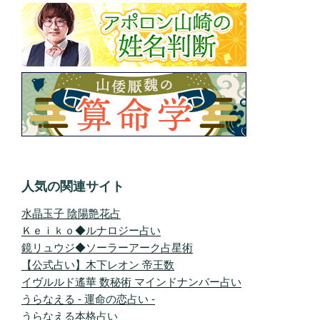
人気の関連サイト
水晶玉子 陰陽艶花占
Ｋｅｉｋｏ◆ルナロジー占い
鏡リュウジ◆ソーラーアーク占星術
【公式占い】木下レオン 帝王数
イヴルルド遙華 数秘術 マインドナンバー占い
うらなえる - 運命の恋占い -
うらなえる本格占い