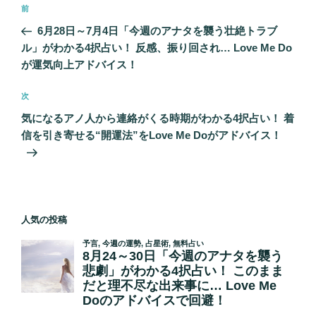
投
前
前
稿
の
6月28日～7月4日「今週のアナタを襲う壮絶トラブ
ナ
投
ル」がわかる4択占い！ 反感、振り回され… Love Me Do
ビ
稿
が運気向上アドバイス！
ゲ
次
次
ー
の
シ
気になるアノ人から連絡がくる時期がわかる4択占い！ 着
投
信を引き寄せる“開運法”をLove Me Doがアドバイス！
ョ
稿
ン
人気の投稿