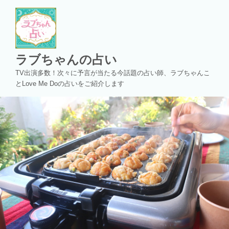
コ
ン
テ
ン
ツ
ラブちゃんの占い
へ
TV出演多数！次々に予言が当たる今話題の占い師、ラブちゃんこ
ス
とLove Me Doの占いをご紹介します
キ
ッ
プ