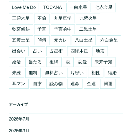
Love Me Do
TOCANA
一白水星
七赤金星
三碧木星
不倫
九星気学
九紫火星
乾宮傾斜
予言
予言的中
二黒土星
五黄土星
傾斜
元カレ
八白土星
六白金星
出会い
占い
占星術
四緑木星
地震
婚活
当たる
復縁
恋
恋愛
未来予知
未練
無料
無料占い
片思い
相性
結婚
耳マン
自粛
読み物
運命
金運
開運
アーカイブ
2026年7月
2026年3月