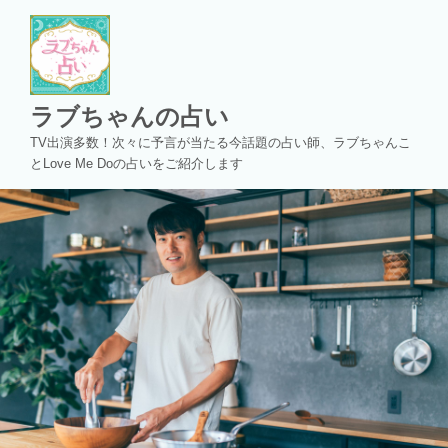
コ
ン
テ
ン
ツ
ラブちゃんの占い
へ
TV出演多数！次々に予言が当たる今話題の占い師、ラブちゃんこ
ス
とLove Me Doの占いをご紹介します
キ
ッ
プ