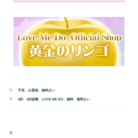
カ
予言
、
占星術
、
無料占い
テ
タ
4択
、
4択診断
、
LOVE ME DO
、
無料
、
無料占い
ゴ
グ
リ
ー
投
前
前
稿