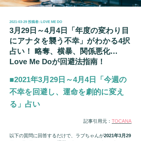
投
2021-03-29
投稿者:
LOVE ME DO
稿
3月29日～4月4日「年度の変わり目
日:
にアナタを襲う不幸」がわかる4択
占い！ 略奪、横暴、関係悪化…
Love Me Doが回避法指南！
■2021年3月29日～4月4日「今週の
不幸を回避し、運命を劇的に変え
る」占い
記事引用元：
TOCANA
以下の質問に回答するだけで、ラブちゃんが
2021年3月29