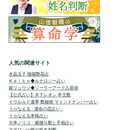
人気の関連サイト
水晶玉子 陰陽艶花占
Ｋｅｉｋｏ◆ルナロジー占い
鏡リュウジ◆ソーラーアーク占星術
【公式占い】木下レオン 帝王数
イヴルルド遙華 数秘術 マインドナンバー占い
うらなえる - 運命の恋占い -
うらなえる本格占い
大串ノリコ 紫微斗数と手相占い
アポロン山崎の姓名判断