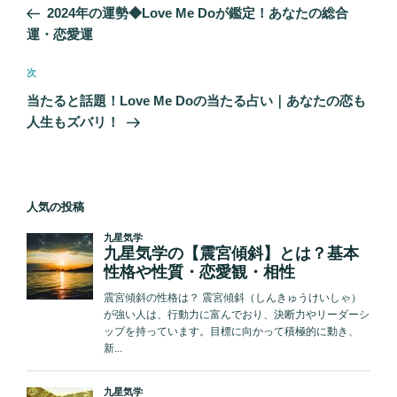
の
2024年の運勢◆Love Me Doが鑑定！あなたの総合
ナ
投
運・恋愛運
ビ
稿
ゲ
次
次
の
ー
当たると話題！Love Me Doの当たる占い｜あなたの恋も
投
シ
人生もズバリ！
稿
ョ
ン
人気の投稿