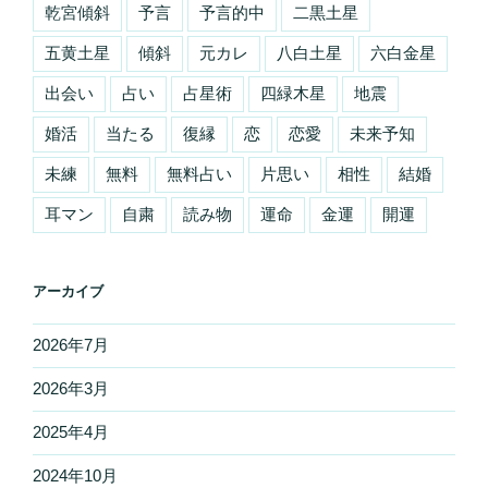
乾宮傾斜
予言
予言的中
二黒土星
五黄土星
傾斜
元カレ
八白土星
六白金星
出会い
占い
占星術
四緑木星
地震
婚活
当たる
復縁
恋
恋愛
未来予知
未練
無料
無料占い
片思い
相性
結婚
耳マン
自粛
読み物
運命
金運
開運
アーカイブ
2026年7月
2026年3月
2025年4月
2024年10月