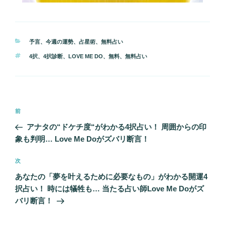
カ
予言
、
今週の運勢
、
占星術
、
無料占い
テ
タ
4択
、
4択診断
、
LOVE ME DO
、
無料
、
無料占い
ゴ
グ
リ
ー
投
前
前
稿
の
アナタの“ドケチ度“がわかる4択占い！ 周囲からの印
ナ
投
象も判明… Love Me Doがズバリ断言！
ビ
稿
ゲ
次
次
の
ー
あなたの「夢を叶えるために必要なもの」がわかる開運4
投
シ
択占い！ 時には犠牲も… 当たる占い師Love Me Doがズ
稿
バリ断言！
ョ
ン