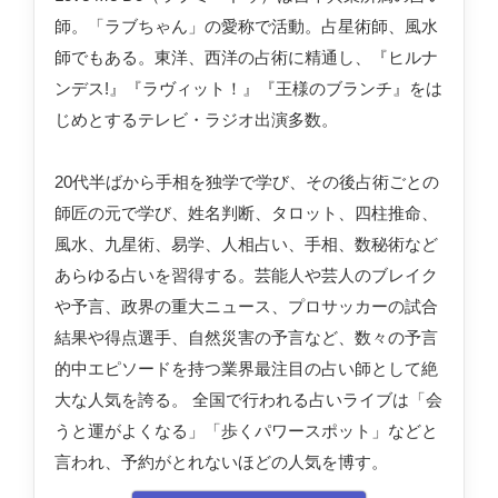
師。「ラブちゃん」の愛称で活動。占星術師、風水
師でもある。東洋、西洋の占術に精通し、『ヒルナ
ンデス!』『ラヴィット！』『王様のブランチ』をは
じめとするテレビ・ラジオ出演多数。
20代半ばから手相を独学で学び、その後占術ごとの
師匠の元で学び、姓名判断、タロット、四柱推命、
風水、九星術、易学、人相占い、手相、数秘術など
あらゆる占いを習得する。芸能人や芸人のブレイク
や予言、政界の重大ニュース、プロサッカーの試合
結果や得点選手、自然災害の予言など、数々の予言
的中エピソードを持つ業界最注目の占い師として絶
大な人気を誇る。 全国で行われる占いライブは「会
うと運がよくなる」「歩くパワースポット」などと
言われ、予約がとれないほどの人気を博す。