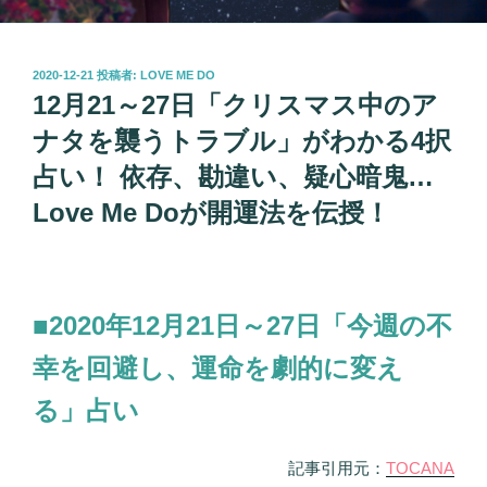
投
2020-12-21
投稿者:
LOVE ME DO
稿
12月21～27日「クリスマス中のア
日:
ナタを襲うトラブル」がわかる4択
占い！ 依存、勘違い、疑心暗鬼…
Love Me Doが開運法を伝授！
■2020年12月21日～27日「今週の不
幸を回避し、運命を劇的に変え
る」占い
記事引用元：
TOCANA