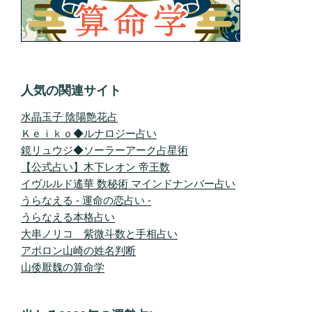
人気の関連サイト
水晶玉子 陰陽艶花占
Ｋｅｉｋｏ◆ルナロジー占い
鏡リュウジ◆ソーラーアーク占星術
【公式占い】木下レオン 帝王数
イヴルルド遙華 数秘術 マインドナンバー占い
うらなえる - 運命の恋占い -
うらなえる本格占い
大串ノリコ 紫微斗数と手相占い
アポロン山崎の姓名判断
山倭厭魏の算命学