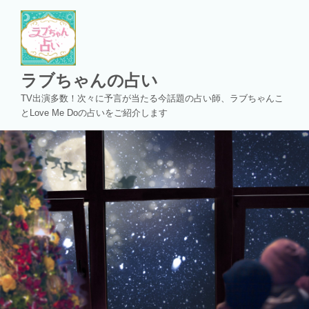
コ
ン
テ
ン
ツ
ラブちゃんの占い
へ
TV出演多数！次々に予言が当たる今話題の占い師、ラブちゃんこ
ス
とLove Me Doの占いをご紹介します
キ
ッ
プ