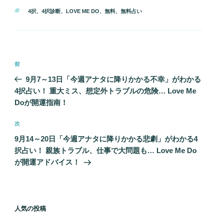
テ
タ
4択
、
4択診断
、
LOVE ME DO
、
無料
、
無料占い
ゴ
グ
リ
ー
投
前
前
稿
の
9月7～13日「今週アナタに降りかかる不幸」がわかる
ナ
投
4択占い！ 重大ミス、想定外トラブルの危険… Love Me
ビ
稿
Doが開運指南！
ゲ
次
次
ー
の
シ
9月14～20日「今週アナタに降りかかる悲劇」がわかる4
投
択占い！ 親族トラブル、仕事で大問題も… Love Me Do
ョ
稿
が開運アドバイス！
ン
人気の投稿