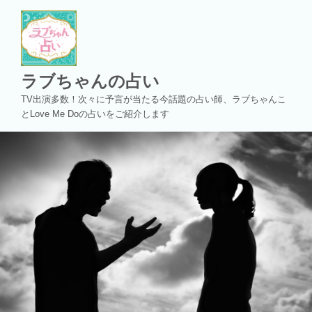
コ
ン
テ
ン
ツ
ラブちゃんの占い
へ
TV出演多数！次々に予言が当たる今話題の占い師、ラブちゃんこ
ス
とLove Me Doの占いをご紹介します
キ
ッ
プ