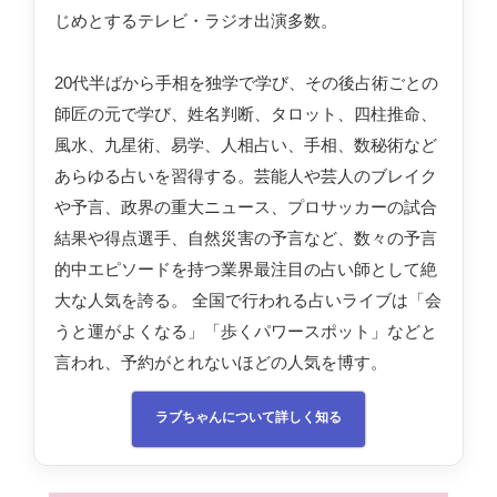
じめとするテレビ・ラジオ出演多数。
20代半ばから手相を独学で学び、その後占術ごとの
師匠の元で学び、姓名判断、タロット、四柱推命、
風水、九星術、易学、人相占い、手相、数秘術など
あらゆる占いを習得する。芸能人や芸人のブレイク
や予言、政界の重大ニュース、プロサッカーの試合
結果や得点選手、自然災害の予言など、数々の予言
的中エピソードを持つ業界最注目の占い師として絶
大な人気を誇る。 全国で行われる占いライブは「会
うと運がよくなる」「歩くパワースポット」などと
言われ、予約がとれないほどの人気を博す。
ラブちゃんについて詳しく知る