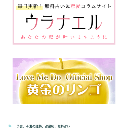
カ
予言
、
今週の運勢
、
占星術
、
無料占い