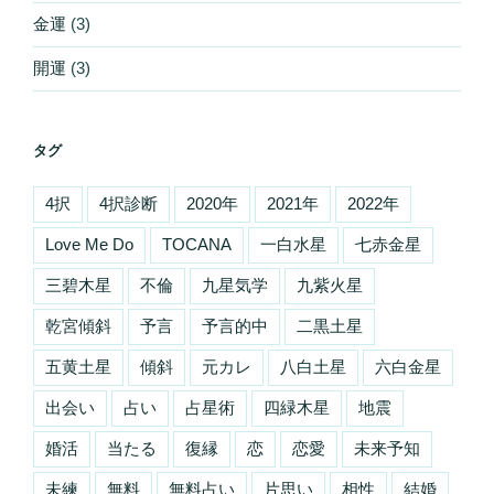
金運
(3)
開運
(3)
タグ
4択
4択診断
2020年
2021年
2022年
Love Me Do
TOCANA
一白水星
七赤金星
三碧木星
不倫
九星気学
九紫火星
乾宮傾斜
予言
予言的中
二黒土星
五黄土星
傾斜
元カレ
八白土星
六白金星
出会い
占い
占星術
四緑木星
地震
婚活
当たる
復縁
恋
恋愛
未来予知
未練
無料
無料占い
片思い
相性
結婚