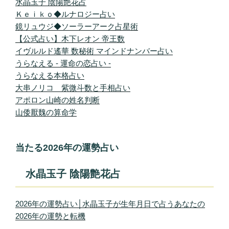
水晶玉子 陰陽艶花占
Ｋｅｉｋｏ◆ルナロジー占い
鏡リュウジ◆ソーラーアーク占星術
【公式占い】木下レオン 帝王数
イヴルルド遙華 数秘術 マインドナンバー占い
うらなえる - 運命の恋占い -
うらなえる本格占い
大串ノリコ 紫微斗数と手相占い
アポロン山崎の姓名判断
山倭厭魏の算命学
当たる2026年の運勢占い
水晶玉子 陰陽艶花占
2026年の運勢占い│水晶玉子が生年月日で占うあなたの
2026年の運勢と転機