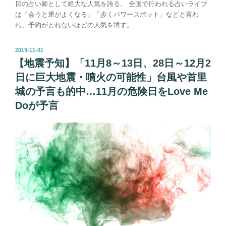
目の占い師として絶大な人気を誇る。 全国で行われる占いライブ
は「会うと運がよくなる」「歩くパワースポット」などと言わ
れ、予約がとれないほどの人気を博す。
投
2019-11-01
稿
【地震予知】「11月8～13日、28日～12月2
日:
日に巨大地震・噴火の可能性」台風や首里
城の予言も的中…11月の危険日をLove Me
Doが予言