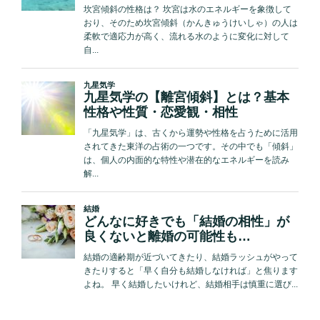
の
可
能
性」
台
風
や
首
里
城
の
予
言
も
的
中…
11