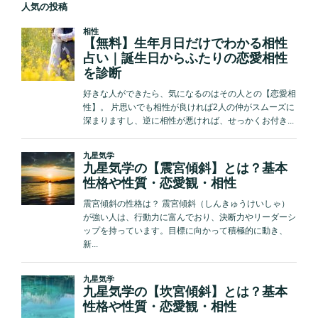
ペ
～
人気の投稿
ジ
13
ー
日、
ジ
28
送
日
り
～
12
月
2
日
に
巨
大
地
震・
噴
火