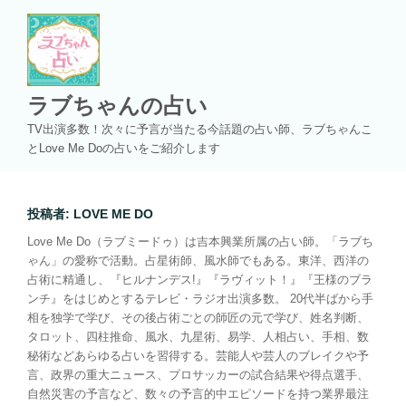
コ
ン
テ
ン
ツ
ラブちゃんの占い
へ
TV出演多数！次々に予言が当たる今話題の占い師、ラブちゃんこ
ス
とLove Me Doの占いをご紹介します
キ
ッ
プ
投稿者:
LOVE ME DO
Love Me Do（ラブミードゥ）は吉本興業所属の占い師。「ラブち
ゃん」の愛称で活動。占星術師、風水師でもある。東洋、西洋の
占術に精通し、『ヒルナンデス!』『ラヴィット！』『王様のブラ
ンチ』をはじめとするテレビ・ラジオ出演多数。 20代半ばから手
相を独学で学び、その後占術ごとの師匠の元で学び、姓名判断、
タロット、四柱推命、風水、九星術、易学、人相占い、手相、数
秘術などあらゆる占いを習得する。芸能人や芸人のブレイクや予
言、政界の重大ニュース、プロサッカーの試合結果や得点選手、
自然災害の予言など、数々の予言的中エピソードを持つ業界最注