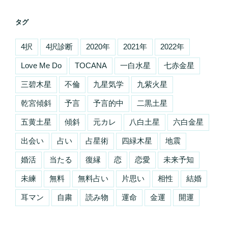
タグ
4択
4択診断
2020年
2021年
2022年
Love Me Do
TOCANA
一白水星
七赤金星
三碧木星
不倫
九星気学
九紫火星
乾宮傾斜
予言
予言的中
二黒土星
五黄土星
傾斜
元カレ
八白土星
六白金星
出会い
占い
占星術
四緑木星
地震
婚活
当たる
復縁
恋
恋愛
未来予知
未練
無料
無料占い
片思い
相性
結婚
耳マン
自粛
読み物
運命
金運
開運