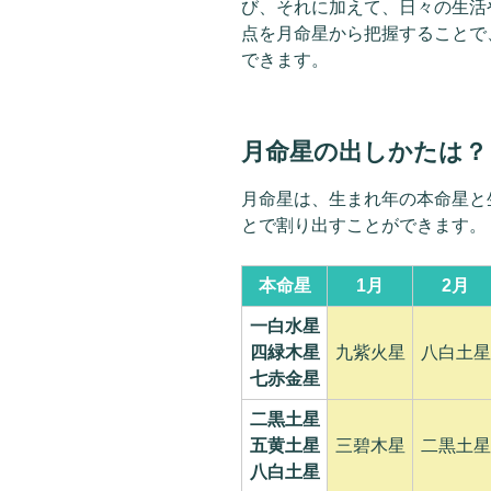
び、それに加えて、日々の生活
点を月命星から把握することで
できます。
月命星の出しかたは？
月命星は、生まれ年の本命星と
とで割り出すことができます。
本命星
1月
2月
一白水星
四緑木星
九紫火星
八白土星
七赤金星
二黒土星
五黄土星
三碧木星
二黒土星
八白土星