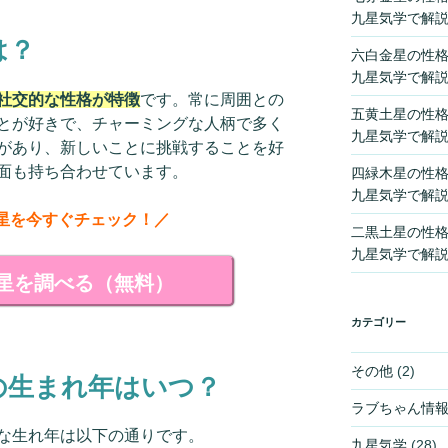
九星気学で解
は？
六白金星の性
九星気学で解
社交的な性格が特徴
です。常に周囲との
五黄土星の性
とが好きで、チャーミングな人柄で多く
九星気学で解
があり、新しいことに挑戦することを好
面も持ち合わせています。
四緑木星の性
九星気学で解
星を今すぐチェック！／
二黒土星の性
九星気学で解
星を調べる（無料）
カテゴリー
その他
(2)
の生まれ年はいつ？
ラブちゃん情
な生れ年は以下の通りです。
九星気学
(28)