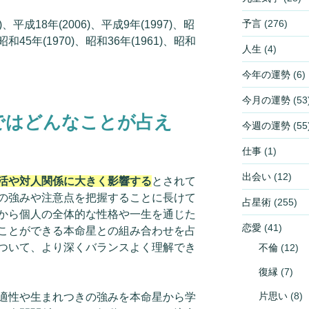
予言
(276)
)、平成18年(2006)、平成9年(1997)、昭
、昭和45年(1970)、昭和36年(1961)、昭和
人生
(4)
今年の運勢
(6)
今月の運勢
(53
ではどんなことが占え
今週の運勢
(55
仕事
(1)
出会い
(12)
活や対人関係に大きく影響する
とされて
の強みや注意点を把握することに長けて
占星術
(255)
から個人の全体的な性格や一生を通じた
恋愛
(41)
ことができる本命星との組み合わせを占
ついて、より深くバランスよく理解でき
不倫
(12)
復縁
(7)
片思い
(8)
適性や生まれつきの強みを本命星から学