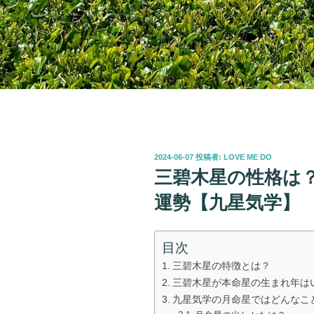
投
2024-06-07
投稿者:
LOVE ME DO
稿
三碧木星の性格は
日:
運勢【九星気学】
目次
三碧木星の特徴とは？
三碧木星が本命星の生まれ年は
九星気学の月命星ではどんなこ