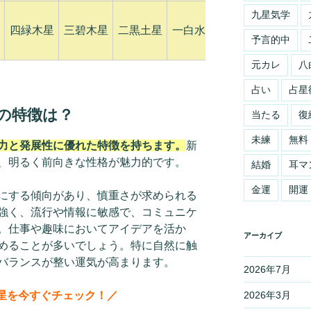
九星気学
四緑木星
三碧木星
二黒土星
一白水星
九紫火星
八白
予言的中
元カレ
八
占い
占星
の特徴は？
当たる
復
未練
無料
力と発展性に優れた特徴を持ちます。
新
、明るく前向きな性格が魅力的です。
結婚
耳マ
金運
開運
にする傾向があり、慎重さが求められる
強く、流行や情報に敏感で、コミュニケ
。仕事や趣味においてアイデアを活か
アーカイブ
めることが多いでしょう。特に自然に触
バランスが整い運気が高まります。
2026年7月
星を今すぐチェック！／
2026年3月