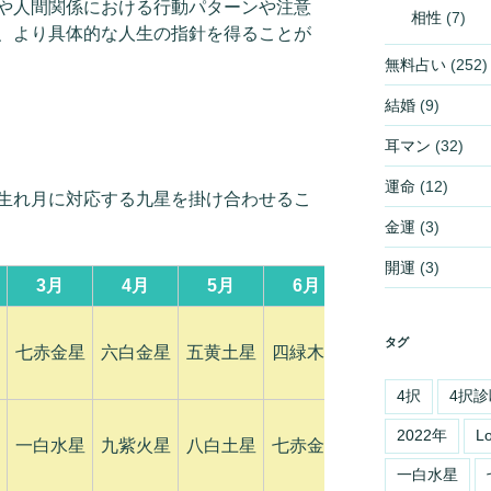
や人間関係における行動パターンや注意
相性
(7)
、より具体的な人生の指針を得ることが
無料占い
(252)
結婚
(9)
耳マン
(32)
運命
(12)
生れ月に対応する九星を掛け合わせるこ
金運
(3)
開運
(3)
3月
4月
5月
6月
7月
8月
タグ
七赤金星
六白金星
五黄土星
四緑木星
三碧木星
二黒
4択
4択診
2022年
L
一白水星
九紫火星
八白土星
七赤金星
六白金星
五黄
一白水星