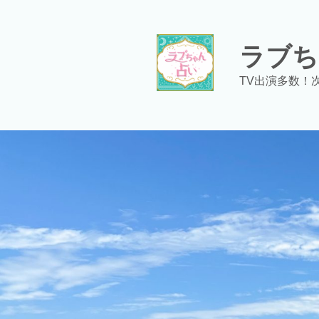
コ
ン
テ
ラブち
ン
ツ
TV出演多数！
へ
ス
キ
ッ
プ