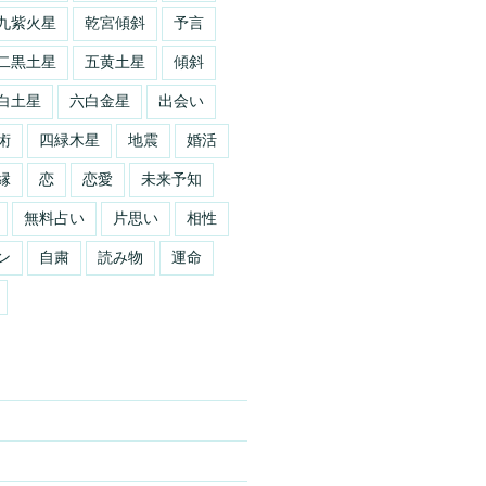
九紫火星
乾宮傾斜
予言
土星
七赤金星
六白金星
五黄土星
四緑木星
二黒土星
五黄土星
傾斜
白土星
六白金星
出会い
術
四緑木星
地震
婚活
縁
恋
恋愛
未来予知
無料占い
片思い
相性
ン
自粛
読み物
運命