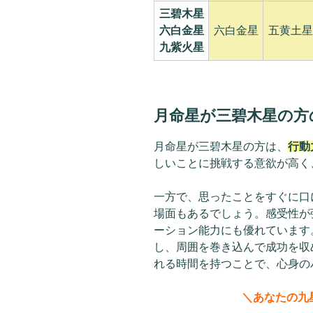
三碧木星
六白金星
六白金星
五黄土星
九紫火星
月命星が三碧木星の方
月命星が三碧木星の方は、
行動
しいことに挑戦する意欲が高く
一方で、思ったことをすぐに口
場面もあるでしょう。感受性が
ーション能力にも優れています
し、周囲を巻き込んで成功を収
れる時間を持つことで、心身の
＼あなたの九