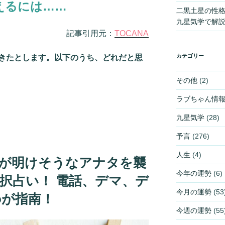
えるには……
二黒土星の性
九星気学で解
記事引用元：
TOCANA
カテゴリー
きたとします。以下のうち、どれだと思
その他
(2)
ラブちゃん情
九星気学
(28)
予言
(276)
人生
(4)
自粛が明けそうなアナタを襲
今年の運勢
(6)
択占い！ 電話、デマ、デ
今月の運勢
(53
Doが指南！
今週の運勢
(55