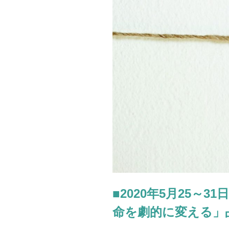
え
方」
が
わ
か
る
4
択
占
い！
コ
ミ
ュ
ニ
ケ
ー
■2020年5月25～
シ
命を劇的に変える」
ョ
ン