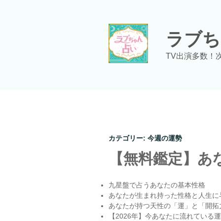
コ
ン
テ
ラブち
ン
ツ
TV出演多数！
へ
ス
キ
ッ
プ
カテゴリー:
今週の運勢
【無料鑑定】あな
九星盤で占うあなたの基本性格
あなたが生まれ持った性格と人生に
あなたが持つ天性の「運」と「開拓
【2026年】今あなたに流れている