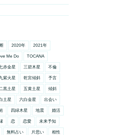
断
2020年
2021年
ove Me Do
TOCANA
七赤金星
三碧木星
不倫
九紫火星
乾宮傾斜
予言
二黒土星
五黄土星
傾斜
白土星
六白金星
出会い
術
四緑木星
地震
婚活
縁
恋
恋愛
未来予知
無料占い
片思い
相性