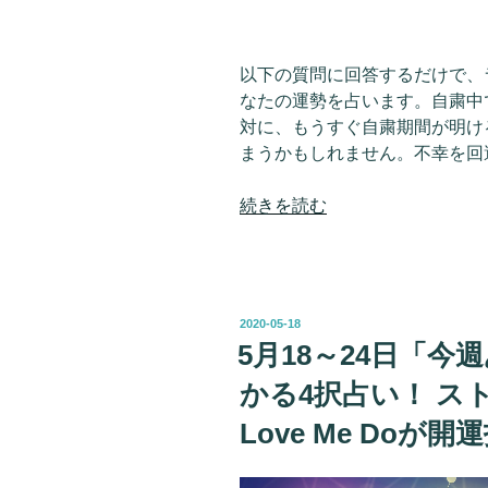
能
力
爆
以下の質問に回答するだけで、ラブ
上
なたの運勢を占います。自粛中
げ…
対に、もうすぐ自粛期間が明け
Love
まうかもしれません。不幸を回
Me
Do
“5
続きを読む
の
月
ア
25
ド
～
バ
31
イ
投
2020-05-18
日
稿
5月18～24日「
ス
日:
「自
で
かる4択占い！ ス
粛
人
が
Love Me Doが開
生
明
激
け
変！”