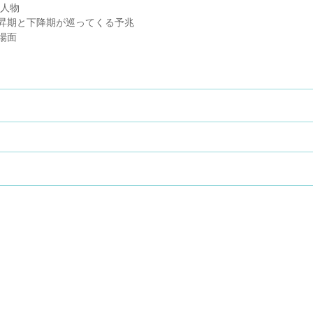
要人物
昇期と下降期が巡ってくる予兆
場面