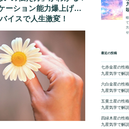
ニケーション能力爆上げ…
のアドバイスで人生激変！
最近の投稿
七赤金星の性
九星気学で解
六白金星の性
九星気学で解
五黄土星の性
九星気学で解
四緑木星の性
九星気学で解