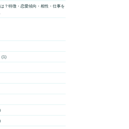
格は？特徴・恋愛傾向・相性・仕事を
説
報
(1)
)
)