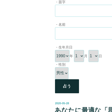
・苗字
・名前
・生年月日
年
月
日
・性別
占う
投
2020-05-28
稿
あなたに最適な「
日: