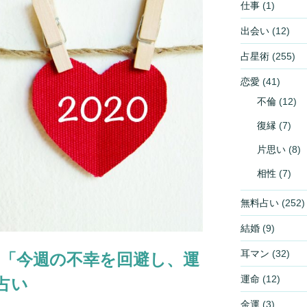
仕事
(1)
出会い
(12)
占星術
(255)
恋愛
(41)
不倫
(12)
復縁
(7)
片思い
(8)
相性
(7)
無料占い
(252)
結婚
(9)
耳マン
(32)
31日「今週の不幸を回避し、運
運命
(12)
占い
金運
(3)