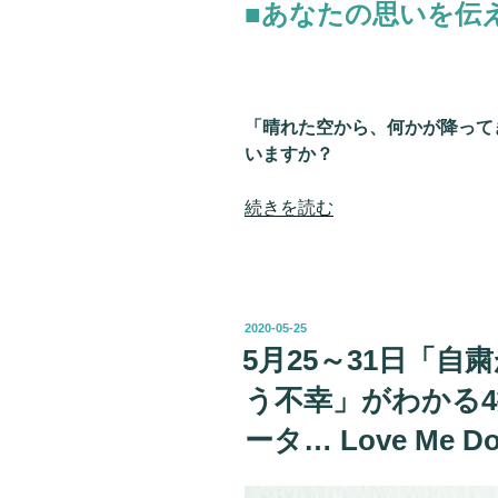
■あなたの思いを伝
「晴れた空から、何かが降って
いますか？
“あ
続きを読む
な
た
に
最
投
2020-05-25
適
稿
5月25～31日「
日:
な
う不幸」がわかる4
「思
い
ータ… Love Me 
の
伝