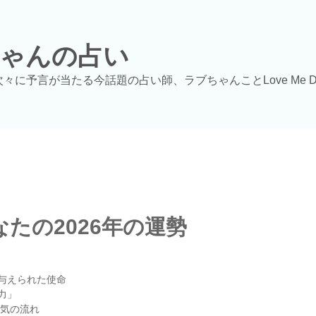
ゃんの占い
次々に予言が当たる今話題の占い師、ラブちゃんことLove Me 
たの2026年の運勢
与えられた使命
力」
運気の流れ