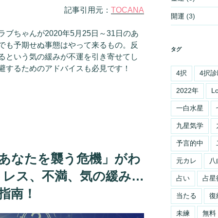
記事引用元：
TOCANA
開運
(3)
ちゃんが2020年5月25日～31日のあ
でも予期せぬ事態はやって来るもの。反
タグ
るという気の緩みが不運を引き寄せてし
避するためのアドバイスも必見です！
4択
4択診
2022年
L
一白水星
九星気学
予言的中
今週あなたを襲う危機」がわ
元カレ
八
トレス、不満、気の緩み…
占い
占星
運指南！
当たる
復
未練
無料