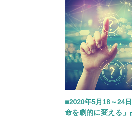
そ
の
う
な
ア
ナ
タ
を
襲
う
不
幸」
が
わ
か
る
■2020年5月18～
4
命を劇的に変える」
択
占
い！