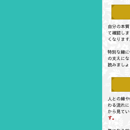
自分の本質
て確認しま
くなります
特別な縁に
の支えにな
読みましょ
人との縁や
わる流れに
から見てい
す。