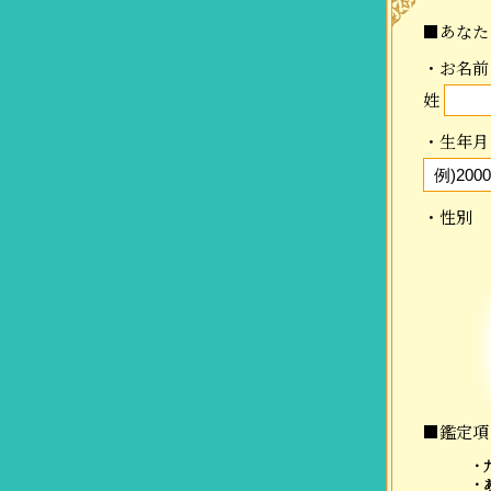
■あなた
・お名前
姓
・生年月
・性別
■鑑定項
・
・