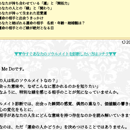
あなたが持ち合わせている「運」と「開拓力」
あなたの人との「縁」と「関わり」
あなたが持って生まれた恋愛運
運命の相手と出会うきっかけ
あなたと結ばれる運命の相手 名前・年齢・結婚観は？
運命の相手とのご縁が絶対となる日
2
▼▼今すぐあなたのソウルメイトを診断したい方はコチラ▼▼
e Me Doです。
の人は私のソウルメイトなの？」
会った意味や、なぜこんなに惹かれるのかを知りたい」
なふうに、特別な縁を感じる相手のことが気になっていませんか。
ルメイト診断では、出会った瞬間の感覚、偶然の重なり、価値観の響き
心の変化をもとに、
相手があなたの人生にどんな意味を持つ存在なのかを読み解いていきま
なのは、ただ「運命の人かどうか」を決めつけることではありません。