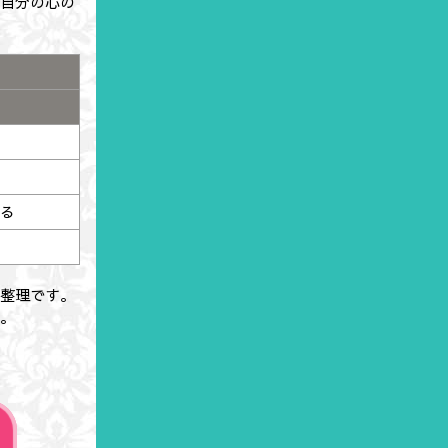
や自分の心の
する
の整理です。
う。