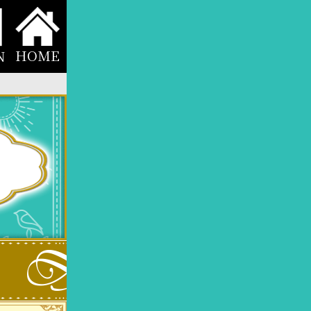
HOME
N