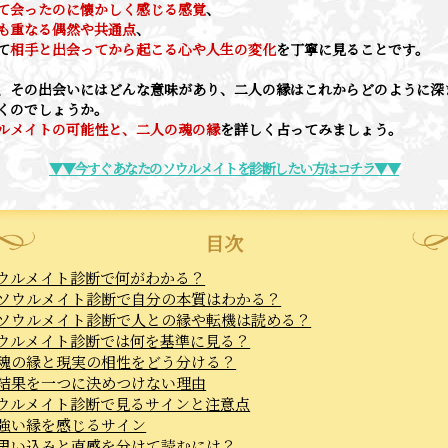
て会ったのに懐かしく感じる感覚
、
も重なる偶然や共通点
、
て
相手と出会ってから起こる心や人生の変化
を丁寧に見ることです。
、その出会いにはどんな意味があり、二人の縁はこれからどのように深
くのでしょうか。
ルメイトの可能性と、二人の魂の縁
を詳しく占ってみましょう。
▼▼今すぐあなたのソウルメイトを診断したい方はコチラ▼▼
目次
ウルメイト診断で何がわかる？
ソウルメイト診断で自分の本質はわかる？
ソウルメイト診断で人との縁や転機は読める？
ウルメイト診断では何を基準に見る？
魂の縁と現実の相性をどう分ける？
結果を一つに決めつけない理由
ウルメイト診断で見るサインと注意点
強い縁を感じるサイン
思い込みと直感を分けて読むには？