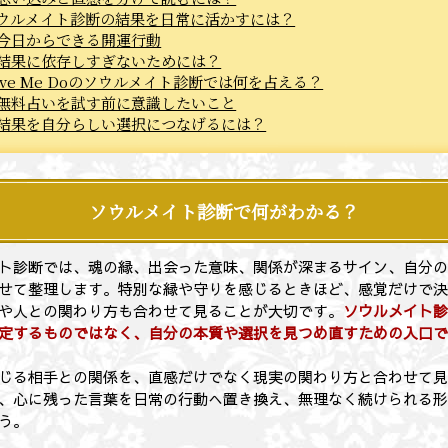
ウルメイト診断の結果を日常に活かすには？
今日からできる開運行動
結果に依存しすぎないためには？
ove Me Doのソウルメイト診断では何を占える？
無料占いを試す前に意識したいこと
結果を自分らしい選択につなげるには？
ソウルメイト診断で何がわかる？
ト診断では、魂の縁、出会った意味、関係が深まるサイン、自分
せて整理します。特別な縁や守りを感じるときほど、感覚だけで
や人との関わり方も合わせて見ることが大切です。
ソウルメイト
定するものではなく、自分の本質や選択を見つめ直すための入口
じる相手との関係を、直感だけでなく現実の関わり方と合わせて
、心に残った言葉を日常の行動へ置き換え、無理なく続けられる
う。