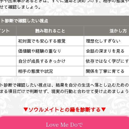
手や出来事があるときは、すぐに運命と決めつけず、相手の態度
せて確認しましょう。
イト診断で確認したい視点
イント
読み取れること
活かし方
初対面でも安心する感覚
理想化しすぎない
価値観や経験の重なり
会話の深まりを見る
自分が成長するきっかけ
依存ではなく学びに
相手の態度や状況
関係を丁寧に育てる
ト診断で確認したい視点は、結果を自分の生活へ落とし込むため
まる項目だけで判断せず、現実の行動と合わせて受け止めましょ
▼ソウルメイトとの縁を診断する▼
Love Me Doで