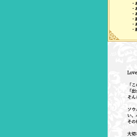
・
・
・
・
・
・
Lov
「こ
「出
そん
ソウ
い、
その
大切