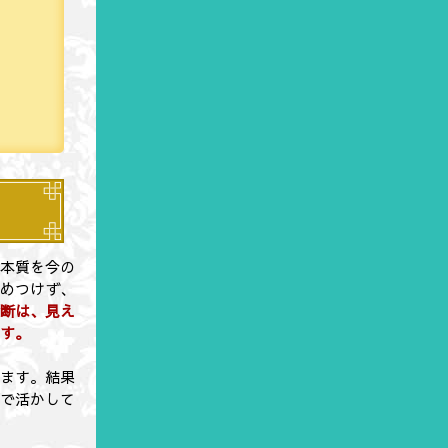
の本質を今の
決めつけず、
診断は、見え
です。
見ます。結果
形で活かして