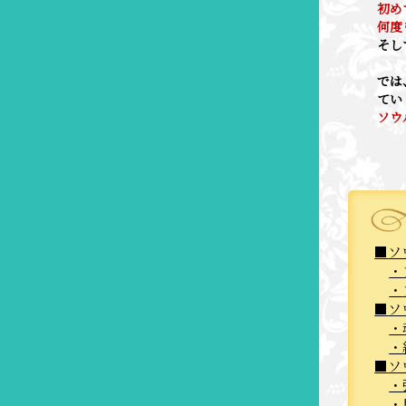
初め
何度
そし
では
てい
ソウ
ソ
ソ
ソ