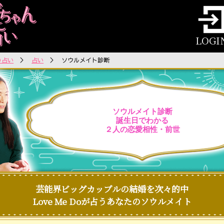
LOGI
oの占い
＞
占い
＞ ソウルメイト診断
ソウルメイト診断
誕生日でわかる
２人の恋愛相性・前世
芸能界ビッグカップルの結婚を次々的中
Love Me Doが占うあなたのソウルメイト