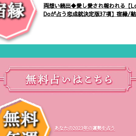
両想い続出◆愛し愛され報われる【Lov
Doが占う恋成就決定版37項】宿縁/
あなたの2023年の運勢を占う