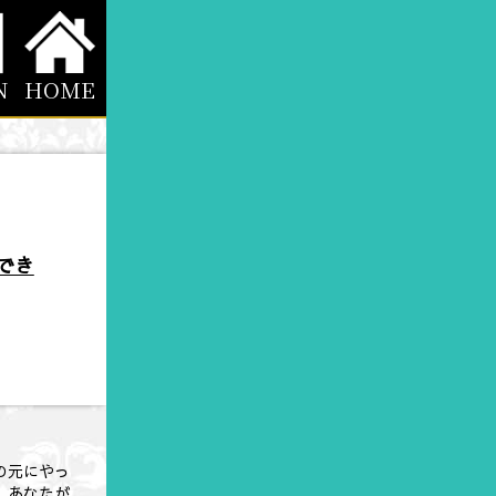
HOME
N
でき
の元にやっ
、あなたが