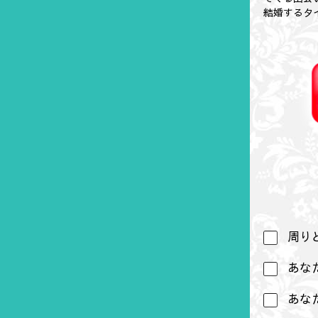
結婚するタ
周り
あな
あな