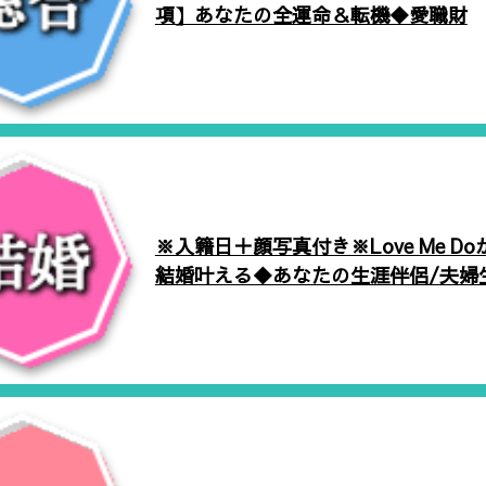
項】あなたの全運命＆転機◆愛職財
※入籍日＋顔写真付き※Love Me D
結婚叶える◆あなたの生涯伴侶/夫婦