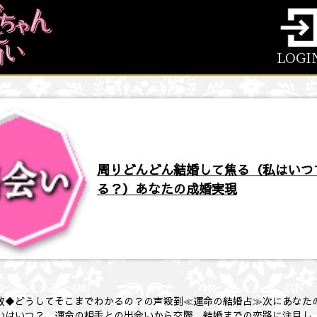
LOGI
周りどんどん結婚して焦る（私はいつ
る？）あなたの成婚実現
数◆どうしてそこまでわかるの？の声殺到≪運命の結婚占≫次にあなた
いはいつ？ 運命の相手との出会いから交際、結婚までの恋路に注目し