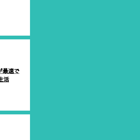
oが最速で
生活