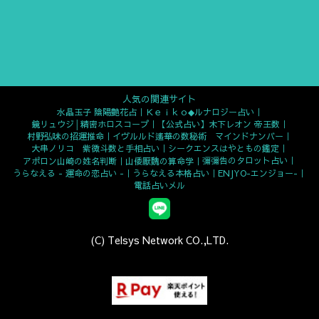
人気の関連サイト
水晶玉子 陰陽艶花占
Ｋｅｉｋｏ◆ルナロジー占い
鏡リュウジ│精密ホロスコープ
【公式占い】木下レオン 帝王数
村野弘味の招運推命
イヴルルド遙華の数秘術 マインドナンバー
大串ノリコ 紫微斗数と手相占い
シークエンスはやともの鑑定
彌彌告のタロット占い
アポロン山崎の姓名判断
山倭厭魏の算命学
うらなえる - 運命の恋占い -
うらなえる本格占い
ENJYO-エンジョー-
電話占いメル
(C) Telsys Network CO.,LTD.