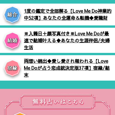
1度の鑑定で全部解る【Love Me Do神業的
中52項】あなたの全運命＆転機◆愛職財
※入籍日＋顔写真付き※Love Me Doが最
速で結婚叶える◆あなたの生涯伴侶/夫婦
生活
両想い続出◆愛し愛され報われる【Love
Me Doが占う恋成就決定版37項】宿縁/結
末