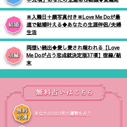
※入籍日＋顔写真付き※Love Me Doが最
速で結婚叶える◆あなたの生涯伴侶/夫婦
生活
両想い続出◆愛し愛され報われる【Love
Me Doが占う恋成就決定版37項】宿縁/結
末
あなたの2023年の運勢を占う