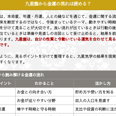
九星盤から金運の流れは読める？
は、本命星、年運・月運、人との縁などを通じて、金運に関する
来を断定するのではなく、今強まっているテーマ、動きやすい時
を分けて見ることが大切です。良い流れが出ているときは行動の
出ているときは準備や見直しの合図として受け止めると、結果を
ります。
九星盤は、自分の性質と今動いている運気を合わせて見
です。
ように、見るポイントを分けて整理すると、九星気学の結果を現
やすくなります。
から読み解ける金運の流れ
イント
わかること
活かし方
お金との向き合い方
貯め方や使い方を知る
お金が巡りやすい分野
収入の入口を見直す
月運
増やす時期と守る時期
支出や投資の判断に活