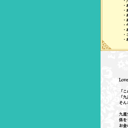
・
・
・
・
・
・
・
・
・
Lov
「こ
「九
そん
九星
係を
お金