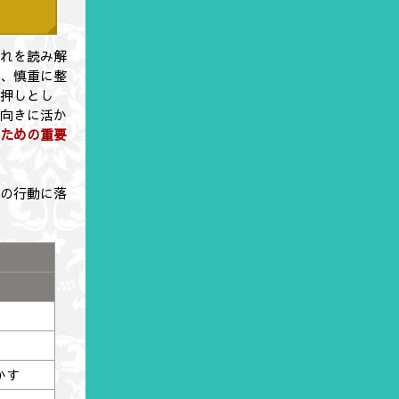
流れを読み解
期、慎重に整
後押しとし
前向きに活か
るための重要
実の行動に落
かす