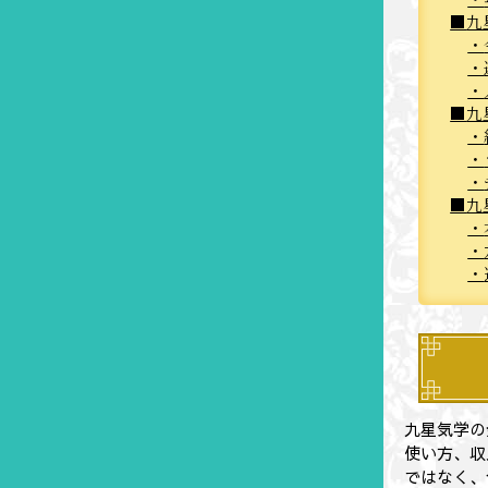
九
九
九
九星気学の
使い方、収
ではなく、