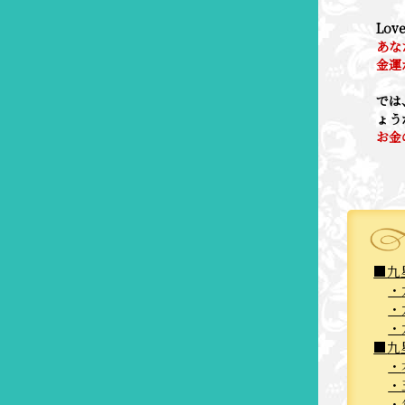
Lo
あな
金運
では
ょう
お金
九
九