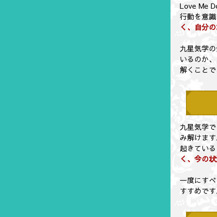
Love 
行動を意識
く、自分の
九星気学の
いるのか、
解くことで
九星気学で
み解けます
起きている
く、今の状
一度にすべ
すすめです