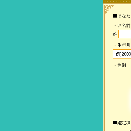
■あなた
・お名前
姓
・生年月
・性別
■鑑定項