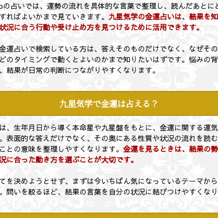
Me Doの占いでは、運勢の流れを具体的な言葉で整理し、読んだあと
すればよいかまで見ていきます。
九星気学の金運占いは、結果を
状況に合う行動や受け止め方を見つけるために活用できます。
金運占いで検索している方は、答えそのものだけでなく、なぜそ
どのタイミングで動くとよいのかまで知りたいはずです。悩みの
、結果が日常の判断につながりやすくなります。
九星気学で金運は占える？
は、生年月日から導く本命星や九星盤をもとに、金運に関する運
。表面的な答えだけでなく、その奥にある性質や状況の流れを読
ことの意味を整理しやすくなります。
金運を見るときは、結果の
況に合った動き方を選ぶことが大切です。
てを決めようとせず、まずは今いちばん気になっているテーマか
。問いを絞るほど、結果の言葉を自分の状況に結びつけやすくな