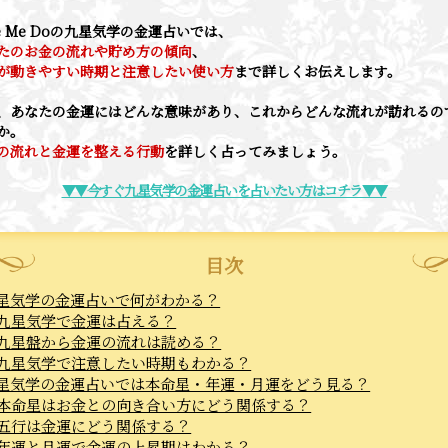
ve Me Doの九星気学の金運占いでは、
たのお金の流れや貯め方の傾向
、
が動きやすい時期と注意したい使い方
まで詳しくお伝えします。
、あなたの金運にはどんな意味があり、これからどんな流れが訪れるの
か。
の流れと金運を整える行動
を詳しく占ってみましょう。
▼▼今すぐ九星気学の金運占いを占いたい方はコチラ▼▼
目次
星気学の金運占いで何がわかる？
九星気学で金運は占える？
九星盤から金運の流れは読める？
九星気学で注意したい時期もわかる？
星気学の金運占いでは本命星・年運・月運をどう見る？
本命星はお金との向き合い方にどう関係する？
五行は金運にどう関係する？
年運と月運で金運の上昇期はわかる？