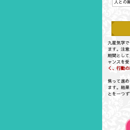
人との
九星気学で
ます。注意
期間として
ャンスを受
く、行動の
焦って進め
ます。結果
とを一つず