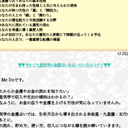
九星盤で占うあなたの基本性格
あなたが生まれ持った性格と人生に与えられた使命
あなたが持つ天性の「運」と「開拓力」
あなたの人との「縁」と「関わり」
あなたの潜在能力と今後活躍する分野
今あなたに流れている運気の流れ
あなたを幸運に導く重要人物
これが目印です。あなたの運気の上昇期と下降期が巡ってくる予兆
あなたの人生で、一番重要な転機の場面
20
▼▼今すぐ九星気学の金運占いを占いたい方はコチラ▼▼
e Me Doです。
れからの金運やお金の流れを知りたい」
星気学で収入や支出の傾向はわかるの？」
なふうに、お金の巡りや金運を上げる方法が気になっていませんか。
気学の金運占いでは、生年月日から導き出される本命星・九星盤・五行
もとに、
の流れ、貯め方、使い方、収入につながる縁を読み解いていきます。