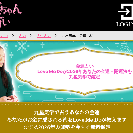
LOGI
oの占い
＞
占い
＞
人生占い
＞ 九星気学 金運占い
金運占い
Love Me Doが2026年あなたの金運・開運法を
九星気学で鑑定
九星気学で占うあなたの金運
あなたがお金に愛される術をLove Me Doが教えます
まずは2026年の運勢を今すぐ無料鑑定