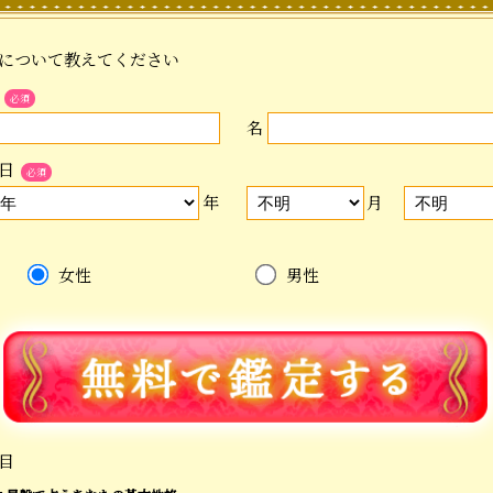
について教えてください
必須
名
日
必須
年
月
女性
男性
目