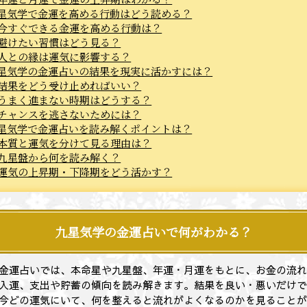
星気学で金運を高める行動はどう読める？
今すぐできる金運を高める行動は？
避けたい習慣はどう見る？
人との縁は運気に影響する？
星気学の金運占いの結果を現実に活かすには？
結果をどう受け止めればいい？
うまく進まない時期はどうする？
チャンスを逃さないためには？
星気学で金運占いを読み解くポイントは？
本質と運気を分けて見る理由は？
九星盤から何を読み解く？
運気の上昇期・下降期をどう活かす？
九星気学の金運占いで何がわかる？
金運占いでは、本命星や九星盤、年運・月運をもとに、お金の流
入運、支出や貯蓄の傾向を読み解きます。結果を良い・悪いだけ
今どの運気にいて、何を整えると流れがよくなるのかを見ること