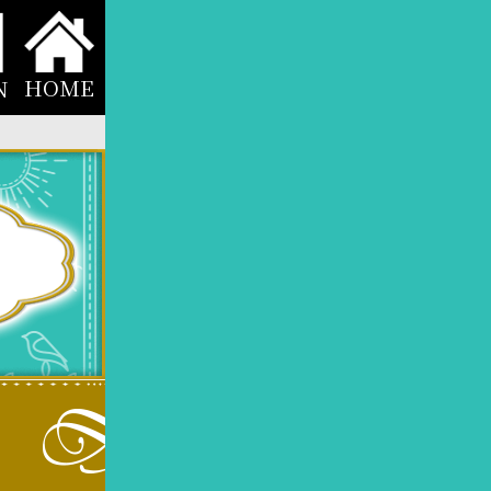
HOME
N