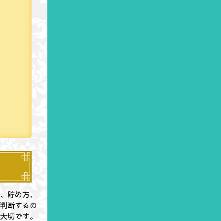
れ、貯め方、
で判断するの
が大切です。