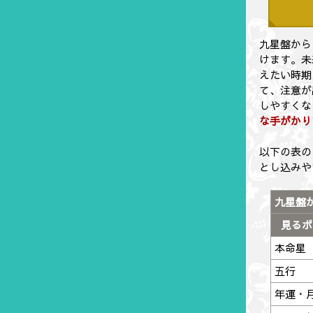
九星盤から
けます。未
えたい時期
て、注意が
しやすくな
な手がかり
以下の表の
とし込み
九星盤
見るポ
本命星
五行
年運・