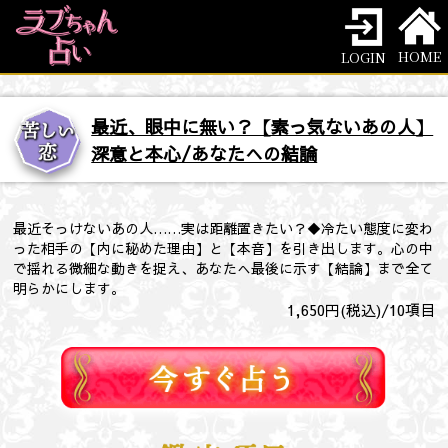
HOME
LOGIN
最近、眼中に無い？【素っ気ないあの人】
深意と本心/あなたへの結論
最近そっけないあの人……実は距離置きたい？◆冷たい態度に変わ
った相手の【内に秘めた理由】と【本音】を引き出します。心の中
で揺れる微細な動きを捉え、あなたへ最後に示す【結論】まで全て
明らかにします。
1,650
円(税込)/
10
項目