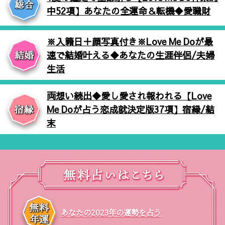
中52項】あなたの全運命＆転機◆愛職財
※入籍日＋顔写真付き※Love Me Doが最
速で結婚叶える◆あなたの生涯伴侶/夫婦
生活
両想い続出◆愛し愛され報われる【Love
Me Doが占う恋成就決定版37項】宿縁/結
末
あなたの2023年の運勢を占う