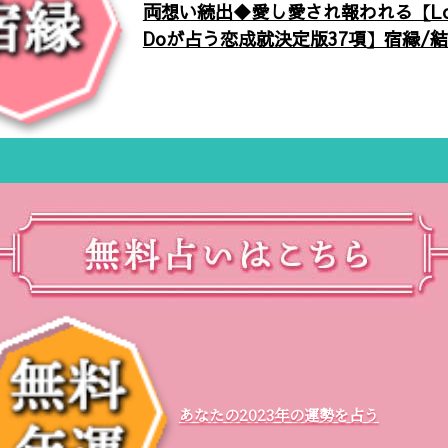
両想い続出◆愛し愛され報われる【Lov
Doが占う恋成就決定版37項】宿縁/
あなたの2023年の運勢を占う