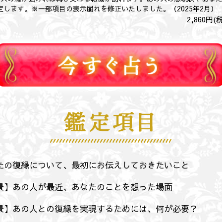
定します。※一部項目の表示崩れを修正いたしました。（2025年2月）
2,860
円(税
たの復縁について、最初にお伝えしておきたいこと
景】あの人が最近、あなたのことを想った場面
景】あの人との復縁を実現するためには、何が必要？