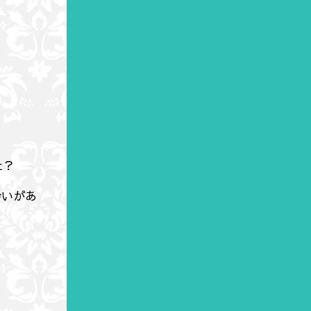
た？
会いがあ