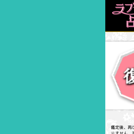
鑑定後、再
りません。