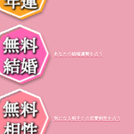
あなたの結婚運勢を占う
気になる相手との恋愛相性を占う