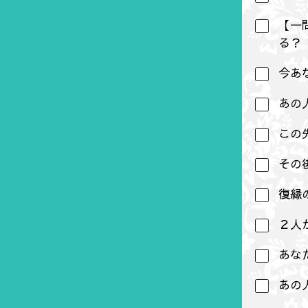
【一
る？
今あ
あの
この
その
復縁
２人
あな
あの