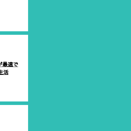
oが最速で
生活