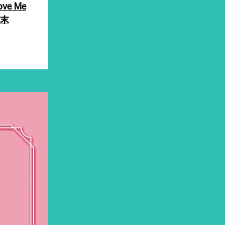
e Me
結末