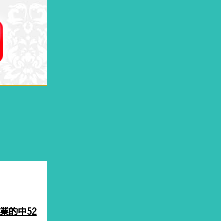
神業的中52