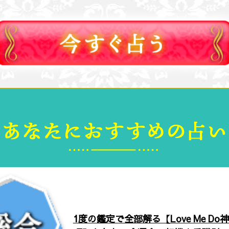
1度の鑑定で全部解る【Love Me Do