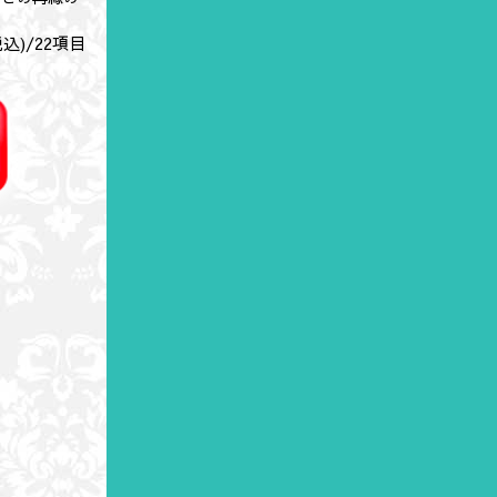
込)/
22
項目