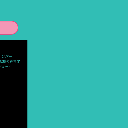
ナンバー
厭魏の算命学
ジョー-