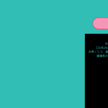
水
【公式占
大串ノリコ 
彌彌告の