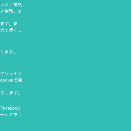
ドレス・電話
端末情報、ま
。
います。ま
万全を尽くし
あります。
るオンライン
okieを発
みなします。
cebook
シーとセキュ