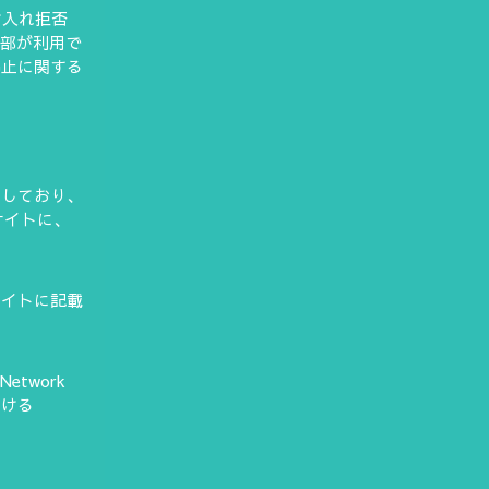
け入れ拒否
一部が利用で
停止に関する
用しており、
サイトに、
サイトに記載
twork
おける