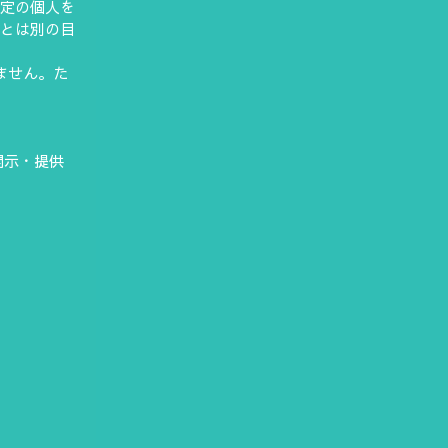
特定の個人を
供とは別の目
ません。た
開示・提供
。