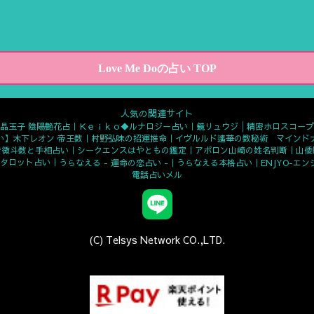
Love Me Doの占い TOP
人気の関連サイト
晶玉子 陰陽艶花占
Ｋｅｉｋｏ◆ルナロジー占い
鏡リュウジ│精密ホロスコープ
い】木下レオン 帝王数
村野弘味の招運推命
イヴルルド遙華の数秘術 マインド
紫微斗数と手相占い
シークエンスはやともの鑑定
アポロン山崎の姓名判断
山倭
タロット占い
うらなえる - 運命の恋占い -
うらなえる本格占い
ENJYO-エン
電話占いメル
(C) Telsys Network CO.,LTD.